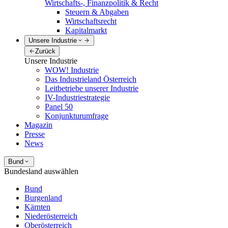
Wirtschafts-, Finanzpolitik & Recht
Steuern & Abgaben
Wirtschaftsrecht
Kapitalmarkt
Unsere Industrie
Zurück
Unsere Industrie
WOW! Industrie
Das Industrieland Österreich
Leitbetriebe unserer Industrie
IV-Industriestrategie
Panel 50
Konjunkturumfrage
Magazin
Presse
News
Bund
Bundesland auswählen
Bund
Burgenland
Kärnten
Niederösterreich
Oberösterreich