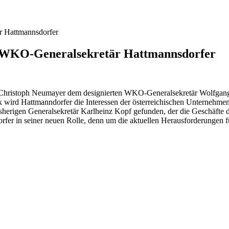
är Hattmannsdorfer
tem WKO-Generalsekretär Hattmannsdorfer
r Christoph Neumayer dem designierten WKO-Generalsekretär Wolfgang 
ck wird Hattmanndorfer die Interessen der österreichischen Unternehm
erigen Generalsekretär Karlheinz Kopf gefunden, der die Geschäfte de
fer in seiner neuen Rolle, denn um die aktuellen Herausforderungen fü