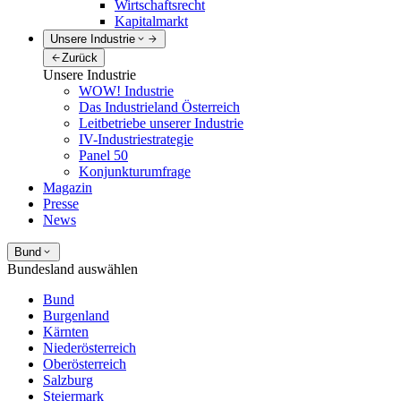
Wirtschaftsrecht
Kapitalmarkt
Unsere Industrie
Zurück
Unsere Industrie
WOW! Industrie
Das Industrieland Österreich
Leitbetriebe unserer Industrie
IV-Industriestrategie
Panel 50
Konjunkturumfrage
Magazin
Presse
News
Bund
Bundesland auswählen
Bund
Burgenland
Kärnten
Niederösterreich
Oberösterreich
Salzburg
Steiermark