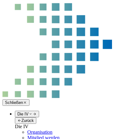
Schließen
Die IV
Zurück
Die IV
Organisation
Mitglied werden