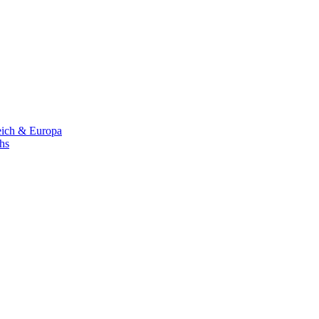
eich & Europa
chs