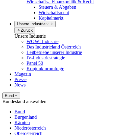
Wirtschafts-, Finanzpolitik & Recht
Steuern & Abgaben
Wirtschaftsrecht
Kapitalmarkt
Unsere Industrie
Zurück
Unsere Industrie
WOW! Industrie
Das Industrieland Österreich
Leitbetriebe unserer Industrie
IV-Industriestrategie
Panel 50
Konjunkturumfrage
Magazin
Presse
News
Bund
Bundesland auswählen
Bund
Burgenland
Kärnten
Niederösterreich
Oberösterreich