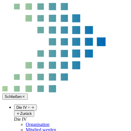
Schließen
Die IV
Zurück
Die IV
Organisation
Mitglied werden