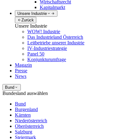
Wirtschaftsrecht
Kapitalmarkt
Unsere Industrie
Zurück
Unsere Industrie
WOW! Industrie
Das Industrieland Österreich
Leitbetriebe unserer Industrie
IV-Industriestrategie
Panel 50
Konjunkturumfrage
Magazin
Presse
News
Bund
Bundesland auswählen
Bund
Burgenland
Kärnten
Niederösterreich
Oberösterreich
Salzburg
Steiermark