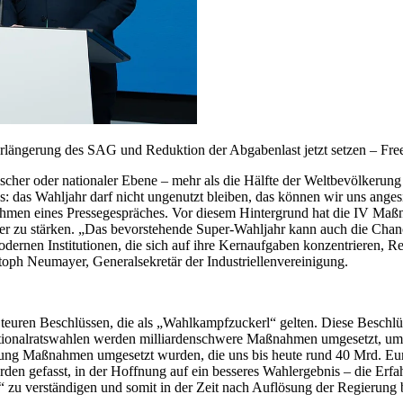
ngerung des SAG und Reduktion der Abgabenlast jetzt setzen – Free
äischer oder nationaler Ebene – mehr als die Hälfte der Weltbevölkerun
: das Wahljahr darf nicht ungenutzt bleiben, das können wir uns angesi
Rahmen eines Pressegespräches. Vor diesem Hintergrund hat die IV Maß
er zu stärken. „Das bevorstehende Super-Wahljahr kann auch die Chanc
dernen Institutionen, die sich auf ihre Kernaufgaben konzentrieren, Rec
oph Neumayer, Generalsekretär der Industriellenvereinigung.
uren Beschlüssen, die als „Wahlkampfzuckerl“ gelten. Diese Beschlüss
ationalratswahlen werden milliardenschwere Maßnahmen umgesetzt, um 
itzung Maßnahmen umgesetzt wurden, die uns bis heute rund 40 Mrd. E
rden gefasst, in der Hoffnung auf ein besseres Wahlergebnis – die Erfa
od“ zu verständigen und somit in der Zeit nach Auflösung der Regierun