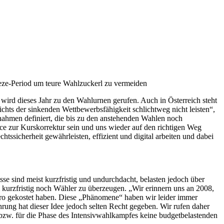
ze-Period um teure Wahlzuckerl zu vermeiden
g wird dieses Jahr zu den Wahlurnen gerufen. Auch in Österreich steht
chts der sinkenden Wettbewerbsfähigkeit schlichtweg nicht leisten“,
nahmen definiert, die bis zu den anstehenden Wahlen noch
e zur Kurskorrektur sein und uns wieder auf den richtigen Weg
htssicherheit gewährleisten, effizient und digital arbeiten und dabei
e sind meist kurzfristig und undurchdacht, belasten jedoch über
kurzfristig noch Wähler zu überzeugen. „Wir erinnern uns an 2008,
uro gekostet haben. Diese „Phänomene“ haben wir leider immer
hrung hat dieser Idee jedoch selten Recht gegeben. Wir rufen daher
g bzw. für die Phase des Intensivwahlkampfes keine budgetbelastenden