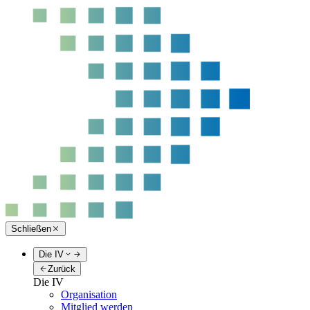
Schließen
Die IV
Zurück
Die IV
Organisation
Mitglied werden