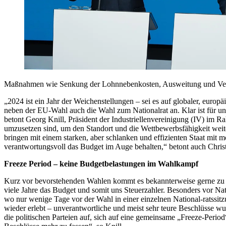
Maßnahmen wie Senkung der Lohnnebenkosten, Ausweitung und Verlä
„2024 ist ein Jahr der Weichenstellungen – sei es auf globaler, europ
neben der EU-Wahl auch die Wahl zum Nationalrat an. Klar ist für uns
betont Georg Knill, Präsident der Industriellenvereinigung (IV) im 
umzusetzen sind, um den Standort und die Wettbewerbsfähigkeit weit
bringen mit einem starken, aber schlanken und effizienten Staat mit mo
verantwortungsvoll das Budget im Auge behalten,“ betont auch Christ
Freeze Period – keine Budgetbelastungen im Wahlkampf
Kurz vor bevorstehenden Wahlen kommt es bekannterweise gerne zu te
viele Jahre das Budget und somit uns Steuerzahler. Besonders vor N
wo nur wenige Tage vor der Wahl in einer einzelnen National-ratss
wieder erlebt – unverantwortliche und meist sehr teure Beschlüsse wu
die politischen Parteien auf, sich auf eine gemeinsame „Freeze-Peri