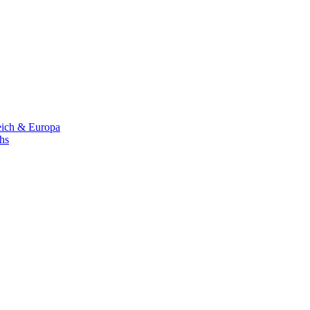
eich & Europa
chs