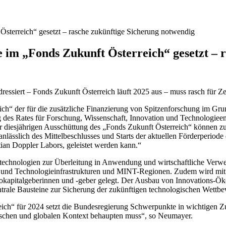
Österreich“ gesetzt – rasche zukünftige Sicherung notwendig
e im „Fonds Zukunft Österreich“ gesetzt – 
siert – Fonds Zukunft Österreich läuft 2025 aus – muss rasch für Ze
h“ der für die zusätzliche Finanzierung von Spitzenforschung im Grund
g des Rates für Forschung, Wissenschaft, Innovation und Technologie
r diesjährigen Ausschüttung des „Fonds Zukunft Österreich“ können zu
lässlich des Mittelbeschlusses und Starts der aktuellen Förderperiode 
ian Doppler Labors, geleistet werden kann.“
technologien zur Überleitung in Anwendung und wirtschaftliche Verwe
g- und Technologieinfrastrukturen und MINT-Regionen. Zudem wird mit 
okapitalgeberinnen und -geber gelegt. Der Ausbau von Innovations-Öko
trale Bausteine zur Sicherung der zukünftigen technologischen Wettbe
ich“ für 2024 setzt die Bundesregierung Schwerpunkte in wichtigen Zu
ischen und globalen Kontext behaupten muss“, so Neumayer.