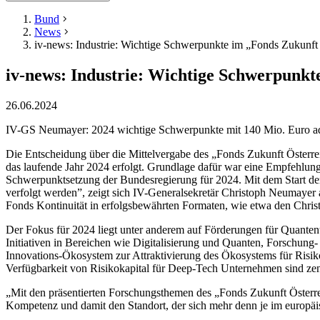
Bund
News
iv-news: Industrie: Wichtige Schwerpunkte im „Fonds Zukunft 
iv-news: Industrie: Wichtige Schwerpunkt
26.06.2024
IV-GS Neumayer: 2024 wichtige Schwerpunkte mit 140 Mio. Euro adres
Die Entscheidung über die Mittelvergabe des „Fonds Zukunft Österreic
das laufende Jahr 2024 erfolgt. Grundlage dafür war eine Empfehlun
Schwerpunktsetzung der Bundesregierung für 2024. Mit dem Start de
verfolgt werden”, zeigt sich IV-Generalsekretär Christoph Neumayer an
Fonds Kontinuität in erfolgsbewährten Formaten, wie etwa den Christ
Der Fokus für 2024 liegt unter anderem auf Förderungen für Quanten
Initiativen in Bereichen wie Digitalisierung und Quanten, Forschun
Innovations-Ökosystem zur Attraktivierung des Ökosystems für Risik
Verfügbarkeit von Risikokapital für Deep-Tech Unternehmen sind zen
„Mit den präsentierten Forschungsthemen des „Fonds Zukunft Österre
Kompetenz und damit den Standort, der sich mehr denn je im europä