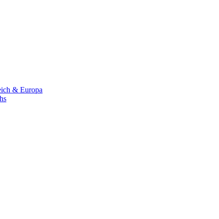
eich & Europa
chs