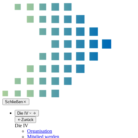
Schließen
Die IV
Zurück
Die IV
Organisation
Mitglied werden