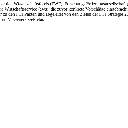
g über den Wissenschaftsfonds (FWF), Forschungsförderungsgesellsch
a Wirtschaftsservice (aws), die zuvor konkrete Vorschläge eingebracht
zu den FTI-Pakten und abgeleitet von den Zielen der FTI-Strategie 203
er IV- Generalssekretär.