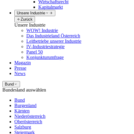
Wirtschaftsrecht
Kapitalmarkt
Unsere Industrie
Zurück
Unsere Industrie
WOW! Industrie
Das Industrieland Österreich
Leitbetriebe unserer Industrie
IV-Industriestrategie
Panel 50
Konjunkturumfrage
Magazin
Presse
News
Bund
Bundesland auswählen
Bund
Burgenland
Kärnten
Niederösterreich
Oberösterreich
Salzburg
Steiermark