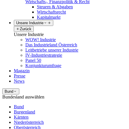
Wirtschafts-, Finanzpolitik & Recht
Steuern & Abgaben
Wirtschaftsrecht
Kapitalmarkt
Unsere Industrie
Zurück
Unsere Industrie
WOW! Industrie
Das Industrieland Österreich
Leitbetriebe unserer Industrie
IV-Industriestrategie
Panel 50
Konjunkturumfrage
Magazin
Presse
News
Bund
Bundesland auswählen
Bund
Burgenland
Kärnten
Niederösterreich
Oberösterreich