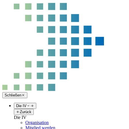
Schließen
Die IV
Zurück
Die IV
Organisation
Mitglied werden