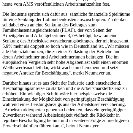
heute vom AMS veröffentlichten Arbeitsmarktzahlen fest.
Die Industrie spricht sich dafür aus, sämtliche finanzielle Spielräume
für eine Senkung der Lohnnebenkosten auszuschöpfen. Zu denken
sei dabei etwa an eine Senkung des Beitrages zum
Familienlastenausgleichsfonds (FLAF), der von Seiten der
Arbeitgeber und Arbeitgeberinnen 3,7% beträgt, bzw. an eine
Senkung des Arbeitslosenversicherungsbeitrages, der mit insgesamt
5,9% mehr als doppelt so hoch wie in Deutschland ist. „Wir müssen
alle Potenziale nutzen, die zu einer Entlastung der Betriebe und
deren Arbeitnehmer und Arbeitnehmerinnen beitragen. Die im
europäischen Vergleich sehr hohe Abgabenlast stellt einen enormen
Wettbewerbsnachteil dar, wirkt wachstumshemmend und setzt
negative Anreize für Beschäftigung“, merkt Neumayer an.
Darüber hinaus ist es aus Sicht der Industrie auch entscheidend,
Beschäftigungsanreize zu stärken und die Arbeitsmarkteffizienz zu
erhöhen. Ein wichtiger Schritt wäre hier beispielsweise die
Einschränkung der Möglichkeit von geringfügiger Beschäftigung
während eines Leistungsbezugs aus der Arbeitslosenversicherung.
„Arbeitsmarktexperten geben zu bedenken, dass ein geringfügiger
Zuverdienst während Arbeitslosigkeit vielfach die Rückkehr in
reguläre Beschäftigung hemmt und in weiterer Folge zu niedrigeren
Erwerbseinkünften führen kann“, betont Neumayer.