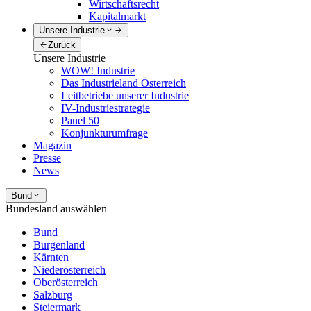
Wirtschaftsrecht
Kapitalmarkt
Unsere Industrie
Zurück
Unsere Industrie
WOW! Industrie
Das Industrieland Österreich
Leitbetriebe unserer Industrie
IV-Industriestrategie
Panel 50
Konjunkturumfrage
Magazin
Presse
News
Bund
Bundesland auswählen
Bund
Burgenland
Kärnten
Niederösterreich
Oberösterreich
Salzburg
Steiermark