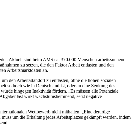
 nieder. Aktuell sind beim AMS ca. 370.000 Menschen arbeitssuchend
aßnahmen zu setzen, die den Faktor Arbeit entlasten und den
hten Arbeitsmarktdaten an.
, um den Arbeitsstandort zu entlasten, ohne die hohen sozialen
pelt so hoch wie in Deutschland ist, oder an eine Senkung des
ürde hingegen Inaktivität fördern. „Es müssen alle Potenziale
e Abgabenlast wirkt wachstumshemmend, setzt negative
internationalen Wettbewerb nicht mithalten. „Eine derartige
ten muss um die Erhaltung jedes Arbeitsplatzes gekämpft werden, indem
ßend.