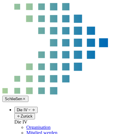
Schließen
Die IV
Zurück
Die IV
Organisation
Mitglied werden