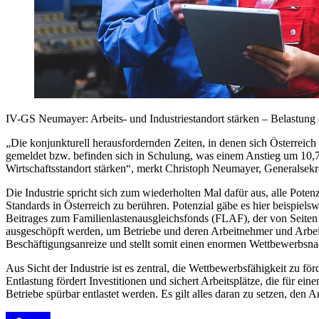
IV-GS Neumayer: Arbeits- und Industriestandort stärken – Belastung d
„Die konjunkturell herausfordernden Zeiten, in denen sich Österreich
gemeldet bzw. befinden sich in Schulung, was einem Anstieg um 10,7%
Wirtschaftsstandort stärken“, merkt Christoph Neumayer, Generalsekret
Die Industrie spricht sich zum wiederholten Mal dafür aus, alle Pote
Standards in Österreich zu berühren. Potenzial gäbe es hier beispiel
Beitrages zum Familienlastenausgleichsfonds (FLAF), der von Seiten 
ausgeschöpft werden, um Betriebe und deren Arbeitnehmer und Arbeit
Beschäftigungsanreize und stellt somit einen enormen Wettbewerbsna
Aus Sicht der Industrie ist es zentral, die Wettbewerbsfähigkeit zu f
Entlastung fördert Investitionen und sichert Arbeitsplätze, die für 
Betriebe spürbar entlastet werden. Es gilt alles daran zu setzen, den 