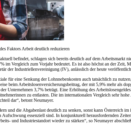
es Faktors Arbeit deutlich reduzieren
 aktuell befindet, schlagen sich bereits deutlich auf dem Arbeitsmarkt
 im Vergleich zum Vorjahr bedeutet. Es ist also höchst an der Zeit, M
är der Industriellenvereinigung (IV), anlässlich der heute veröffentlic
nziale für eine Senkung der Lohnnebenkosten auch tatsächlich zu nutzen
sweise beim Arbeitslosenversicherungsbeitrag, der mit 5,9% mehr als dop
der Unternehmen 3,7% beträgt. Eine Erhöhung des Arbeitslosengeldes w
nehmerinnen zu entlasten. Die im internationalen Vergleich sehr hoh
chteil dar“, betont Neumayer.
ördern und die Abgabenlast deutlich zu senken, sonst kann Österreich im 
einen Aufschwung essenziell sind. In konjunkturell herausfordernden Zei
Arbeits- und Industriestandort wieder zu stärken“, so Neumayer abschlie