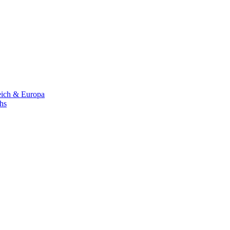
eich & Europa
chs