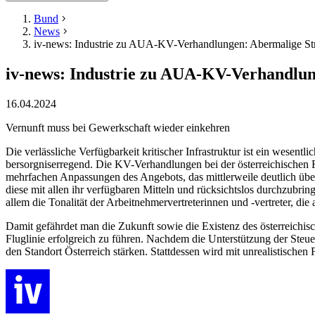
Bund
News
iv-news: Industrie zu AUA-KV-Verhandlungen: Abermalige Str
iv-news: Industrie zu AUA-KV-Verhandlun
16.04.2024
Vernunft muss bei Gewerkschaft wieder einkehren
Die verlässliche Verfügbarkeit kritischer Infrastruktur ist ein wesent
bersorgniserregend. Die KV-Verhandlungen bei der österreichischen 
mehrfachen Anpassungen des Angebots, das mittlerweile deutlich über 
diese mit allen ihr verfügbaren Mitteln und rücksichtslos durchzubri
allem die Tonalität der Arbeitnehmervertreterinnen und -vertreter, di
Damit gefährdet man die Zukunft sowie die Existenz des österreichisc
Fluglinie erfolgreich zu führen. Nachdem die Unterstützung der Steuer
den Standort Österreich stärken. Stattdessen wird mit unrealistische