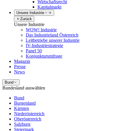
Wirtschaftsrecht
Kapitalmarkt
Unsere Industrie
Zurück
Unsere Industrie
WOW! Industrie
Das Industrieland Österreich
Leitbetriebe unserer Industrie
IV-Industriestrategie
Panel 50
Konjunkturumfrage
Magazin
Presse
News
Bund
Bundesland auswählen
Bund
Burgenland
Kärnten
Niederösterreich
Oberösterreich
Salzburg
Steiermark