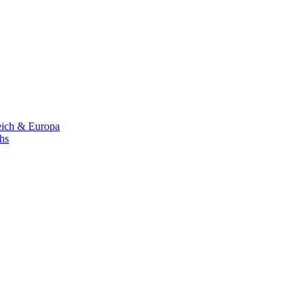
eich & Europa
chs