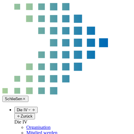
Schließen
Die IV
Zurück
Die IV
Organisation
Mitglied werden