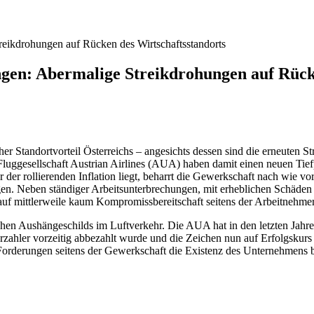
eikdrohungen auf Rücken des Wirtschaftsstandorts
gen: Abermalige Streikdrohungen auf Rücke
licher Standortvorteil Österreichs – angesichts dessen sind die erneuten
Fluggesellschaft Austrian Airlines (AUA) haben damit einen neuen Tie
der rollierenden Inflation liegt, beharrt die Gewerkschaft nach wie vo
ngen. Neben ständiger Arbeitsunterbrechungen, mit erheblichen Schäden 
e auf mittlerweile kaum Kompromissbereitschaft seitens der Arbeitnehme
hen Aushängeschilds im Luftverkehr. Die AUA hat in den letzten Jahren 
zahler vorzeitig abbezahlt wurde und die Zeichen nun auf Erfolgskurs st
n Forderungen seitens der Gewerkschaft die Existenz des Unternehmens 