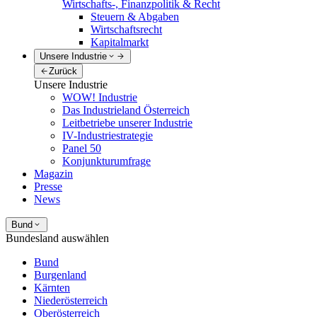
Wirtschafts-, Finanzpolitik & Recht
Steuern & Abgaben
Wirtschaftsrecht
Kapitalmarkt
Unsere Industrie
Zurück
Unsere Industrie
WOW! Industrie
Das Industrieland Österreich
Leitbetriebe unserer Industrie
IV-Industriestrategie
Panel 50
Konjunkturumfrage
Magazin
Presse
News
Bund
Bundesland auswählen
Bund
Burgenland
Kärnten
Niederösterreich
Oberösterreich