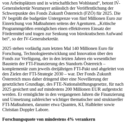
von Arbeitsplätzen und in wirtschaftlichen Wohlstand“, betont IV-
Generalsekretär Neumayer anlässlich der Veröffentlichung der
Schwerpunkte des Fonds Zukunft Österreich (FZÖ) für 2025. Die
IV begrüßt die budgetäre Untergrenze von fünf Millionen Euro zur
Einreichung von Maßnahmen seitens der Agenturen. „Kritische
Programmgrößen ermöglichen einen effektiveren Einsatz der
Fördermittel und tragen zur Senkung von bürokratischem Aufwand
bei“, so der IV-Generalsekretär.
2025 stehen vorläufig zum letzten Mal 140 Millionen Euro für
Forschung, Technologieentwicklung und Innovation über den
Fonds zur Verfügung, der in den letzten Jahren ein wesentlicher
Baustein der FTI-Finanzierung des Standorts Österreich –
komplementär zum jeweils dreijährigen FTI-Pakt und abgeleitet von
den Zielen der FTI-Strategie 2030 – war. Der Fonds Zukunft
Österreich muss daher dringend über eine Novellierung der
gesetzlichen Grundlage, des FTE-Nationalstiftungsgesetze, für nach
2025 gesichert und auf mindestens 200 Millionen EUR aufgestockt
werden. Er ermöglichte in den vergangenen Jahren die Finanzierung
und Umsetzung zahlreicher wichtiger thematischer und struktureller
FTI-Maßnahmen, darunter etwa Quanten, KI, Halbleiter sowie
Christian Doppler Labore.
Forschungsquote von mindestens 4% verankern