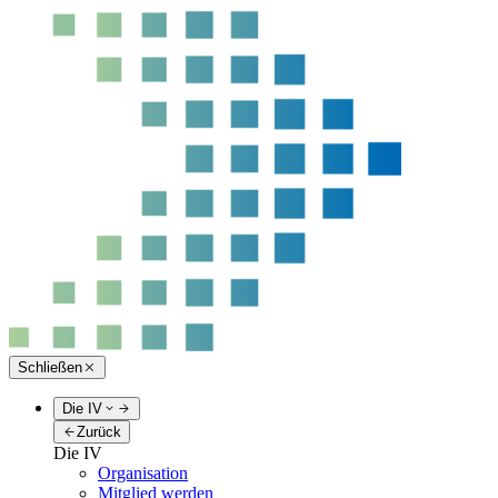
Schließen
Die IV
Zurück
Die IV
Organisation
Mitglied werden