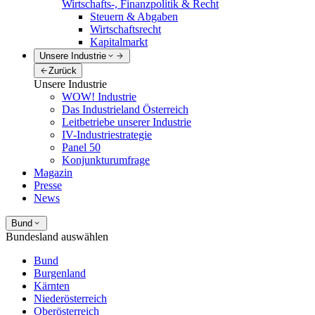
Wirtschafts-, Finanzpolitik & Recht
Steuern & Abgaben
Wirtschaftsrecht
Kapitalmarkt
Unsere Industrie
Zurück
Unsere Industrie
WOW! Industrie
Das Industrieland Österreich
Leitbetriebe unserer Industrie
IV-Industriestrategie
Panel 50
Konjunkturumfrage
Magazin
Presse
News
Bund
Bundesland auswählen
Bund
Burgenland
Kärnten
Niederösterreich
Oberösterreich