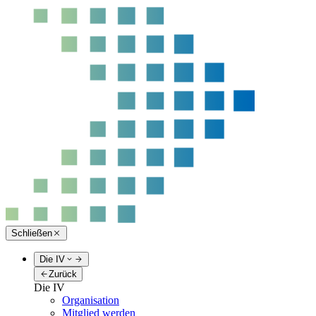
Schließen
Die IV
Zurück
Die IV
Organisation
Mitglied werden