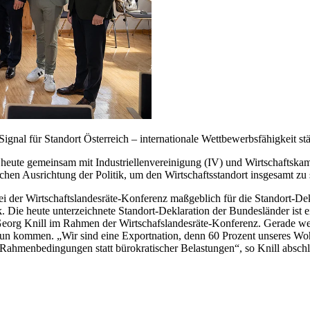
Signal für Standort Österreich – internationale Wettbewerbsfähigkeit s
 heute gemeinsam mit Industriellenvereinigung (IV) und Wirtschaftska
chen Ausrichtung der Politik, um den Wirtschaftsstandort insgesamt zu 
bei der Wirtschaftslandesräte-Konferenz maßgeblich für die Standort-Dekl
Die heute unterzeichnete Standort-Deklaration der Bundesländer ist ei
 Georg Knill im Rahmen der Wirtschafslandesräte-Konferenz. Gerade 
Tun kommen. „Wir sind eine Exportnation, denn 60 Prozent unseres Woh
ve Rahmenbedingungen statt bürokratischer Belastungen“, so Knill absch