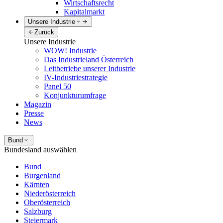
Wirtschaftsrecht
Kapitalmarkt
Unsere Industrie
Zurück
Unsere Industrie
WOW! Industrie
Das Industrieland Österreich
Leitbetriebe unserer Industrie
IV-Industriestrategie
Panel 50
Konjunkturumfrage
Magazin
Presse
News
Bund
Bundesland auswählen
Bund
Burgenland
Kärnten
Niederösterreich
Oberösterreich
Salzburg
Steiermark