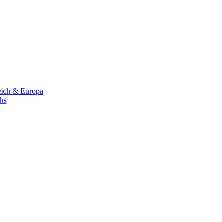
eich & Europa
chs