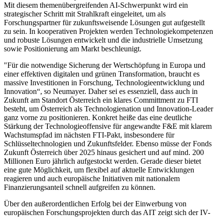
Mit diesem themenübergreifenden AI-Schwerpunkt wird ein
strategischer Schritt mit Strahlkraft eingeleitet, um als
Forschungspartner für zukunftsweisende Lösungen gut aufgestellt
zu sein. In kooperativen Projekten werden Technologiekompetenzen
und robuste Lösungen entwickelt und die industrielle Umsetzung
sowie Positionierung am Markt beschleunigt.
"Für die notwendige Sicherung der Wertschöpfung in Europa und
einer effektiven digitalen und grünen Transformation, braucht es
massive Investitionen in Forschung, Technologieentwicklung und
Innovation“, so Neumayer. Daher sei es essenziell, dass auch in
Zukunft am Standort Österreich ein klares Committment zu FTI
besteht, um Österreich als Technologienation und Innovation-Leader
ganz vorne zu positionieren. Konkret heiße das eine deutliche
Stärkung der Technologieoffensive für angewandte F&E mit klarem
Wachstumspfad im nächsten FTI-Pakt, insbesondere für
Schlüsseltechnologien und Zukunftsfelder. Ebenso müsse der Fonds
Zukunft Österreich über 2025 hinaus gesichert und auf mind. 200
Millionen Euro jährlich aufgestockt werden. Gerade dieser bietet
eine gute Möglichkeit, um flexibel auf aktuelle Entwicklungen
reagieren und auch europäische Initiativen mit nationalem
Finanzierungsanteil schnell aufgreifen zu können.
Über den außerordentlichen Erfolg bei der Einwerbung von
europäischen Forschungsprojekten durch das AIT zeigt sich der IV-