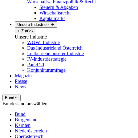
Wirtschafts-, Finanzpolitik & Recht
Steuern & Abgaben
Wirtschaftsrecht
Kapitalmarkt
Unsere Industrie
Zurück
Unsere Industrie
WOW! Industrie
Das Industrieland Österreich
Leitbetriebe unserer Industrie
IV-Industriestrategie
Panel 50
Konjunkturumfrage
Magazin
Presse
News
Bund
Bundesland auswählen
Bund
Burgenland
Kärnten
Niederösterreich
Oberösterreich