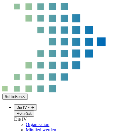
Schließen
Die IV
Zurück
Die IV
Organisation
Mitglied werden