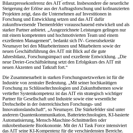
Bilanzpressekonferenz des AIT erfreut. Insbesondere die neuerliche
Steigerung der Erlöse aus der Auftragsforschung und kofinanzierten
Projekten zeigt, dass die Unternehmen auf Investitionen in
Forschung und Entwicklung setzen und das AIT dafür
zukunftsweisende Themenfelder vorausschauend entwickelt und als
starker Partner anbietet. „Ausgezeichnete Leistungen gelingen nur
mit einem kompetenten und hochmotivierten Team und einem
exzellenten Management“, bedankt sich IV- Generalsekretär
Neumayer bei den Mitarbeiterinnen und Mitarbeitern sowie der
neuen Geschäftsführung des AIT mit Blick auf die gute
Jahresbilanz, Forschungsimpact und exzellente Entwicklung. „Die
neue Dreier-Geschäftsleitung setzt den Erfolgskurs des AIT mit
neuen Akzenten und Tatkraft fort.“
Die Zusammenarbeit in starken Forschungsnetzwerken ist für die
Industrie von zentraler Bedeutung. „Mit seiner hochkarätigen
Forschung zu Schlüsseltechnologien und Zukunftsthemen sowie
vertiefter Systemkompetenz ist das AIT ein strategisch wichtiger
Partner für Gesellschaft und Industrie sowie eine wesentliche
Drehscheibe in der österreichischen Forschungs- und
Innovationslandschaft“, so Neumayer. Die Stärkefelder sind unter
anderem Quantenkommunikation, Batterietechnologien, KI-basierte
Automatisierung, Mensch-Maschine-Schnittstellen oder
mikrobenbasierte Bioökonomie. Mit der AI Task Force intensiviert
das AIT seine KI-Kompentenz für die verschiedensten Bereiche.