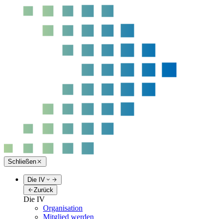
Schließen
Die IV
Zurück
Die IV
Organisation
Mitglied werden