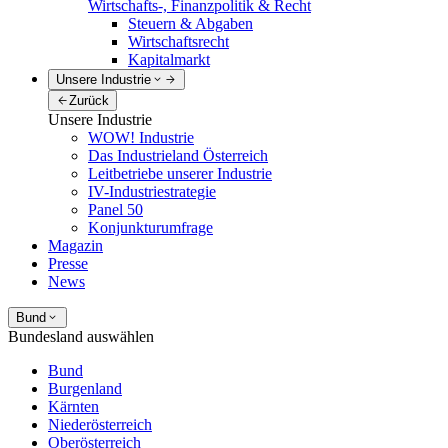
Wirtschafts-, Finanzpolitik & Recht
Steuern & Abgaben
Wirtschaftsrecht
Kapitalmarkt
Unsere Industrie
Zurück
Unsere Industrie
WOW! Industrie
Das Industrieland Österreich
Leitbetriebe unserer Industrie
IV-Industriestrategie
Panel 50
Konjunkturumfrage
Magazin
Presse
News
Bund
Bundesland auswählen
Bund
Burgenland
Kärnten
Niederösterreich
Oberösterreich