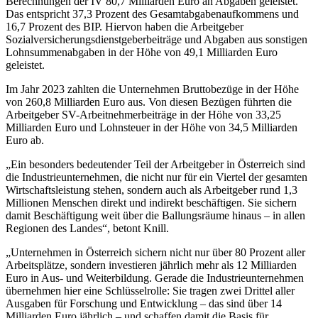
Berechnungen der IV 80,7 Milliarden Euro an Abgaben geleistet.
Das entspricht 37,3 Prozent des Gesamtabgabenaufkommens und
16,7 Prozent des BIP. Hiervon haben die Arbeitgeber
Sozialversicherungsdienstgeberbeiträge und Abgaben aus sonstigen
Lohnsummenabgaben in der Höhe von 49,1 Milliarden Euro
geleistet.
Im Jahr 2023 zahlten die Unternehmen Bruttobezüge in der Höhe
von 260,8 Milliarden Euro aus. Von diesen Bezügen führten die
Arbeitgeber SV-Arbeitnehmerbeiträge in der Höhe von 33,25
Milliarden Euro und Lohnsteuer in der Höhe von 34,5 Milliarden
Euro ab.
„Ein besonders bedeutender Teil der Arbeitgeber in Österreich sind
die Industrieunternehmen, die nicht nur für ein Viertel der gesamten
Wirtschaftsleistung stehen, sondern auch als Arbeitgeber rund 1,3
Millionen Menschen direkt und indirekt beschäftigen. Sie sichern
damit Beschäftigung weit über die Ballungsräume hinaus – in allen
Regionen des Landes“, betont Knill.
„Unternehmen in Österreich sichern nicht nur über 80 Prozent aller
Arbeitsplätze, sondern investieren jährlich mehr als 12 Milliarden
Euro in Aus- und Weiterbildung. Gerade die Industrieunternehmen
übernehmen hier eine Schlüsselrolle: Sie tragen zwei Drittel aller
Ausgaben für Forschung und Entwicklung – das sind über 14
Milliarden Euro jährlich – und schaffen damit die Basis für