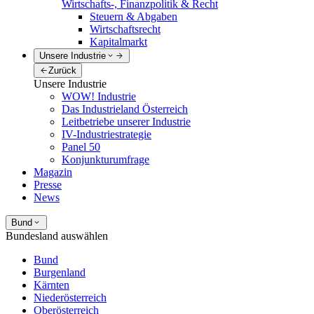
Wirtschafts-, Finanzpolitik & Recht
Steuern & Abgaben
Wirtschaftsrecht
Kapitalmarkt
Unsere Industrie
Zurück
Unsere Industrie
WOW! Industrie
Das Industrieland Österreich
Leitbetriebe unserer Industrie
IV-Industriestrategie
Panel 50
Konjunkturumfrage
Magazin
Presse
News
Bund
Bundesland auswählen
Bund
Burgenland
Kärnten
Niederösterreich
Oberösterreich