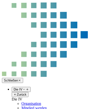
Schließen
Die IV
Zurück
Die IV
Organisation
Mitglied werden