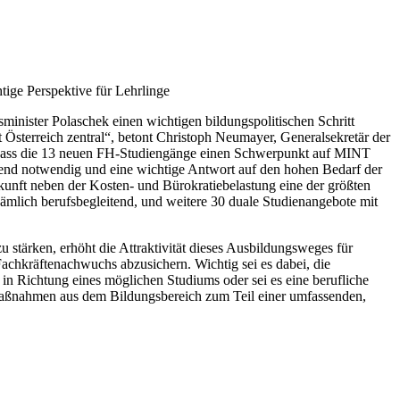
ige Perspektive für Lehrlinge
nister Polaschek einen wichtigen bildungspolitischen Schritt
t Österreich zentral“, betont Christoph Neumayer, Generalsekretär der
 „Dass die 13 neuen FH-Studiengänge einen Schwerpunkt auf MINT
ngend notwendig und eine wichtige Antwort auf den hohen Bedarf der
kunft neben der Kosten- und Bürokratiebelastung eine der größten
nämlich berufsbegleitend, und weitere 30 duale Studienangebote mit
stärken, erhöht die Attraktivität dieses Ausbildungsweges für
 Fachkräftenachwuchs abzusichern. Wichtig sei es dabei, die
in Richtung eines möglichen Studiums oder sei es eine berufliche
Maßnahmen aus dem Bildungsbereich zum Teil einer umfassenden,