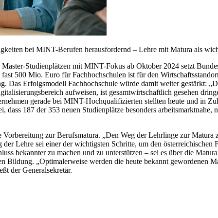
keiten bei MINT-Berufen herausfordernd – Lehre mit Matura als wicht
 Master-Studienplätzen mit MINT-Fokus ab Oktober 2024 setzt Bundesmi
 fast 500 Mio. Euro für Fachhochschulen ist für den Wirtschaftsstandor
hung. Das Erfolgsmodell Fachhochschule würde damit weiter gestärkt:
italisierungsbereich aufweisen, ist gesamtwirtschaftlich gesehen dri
ernehmen gerade bei MINT-Hochqualifizierten stellten heute und in Zu
bei, dass 187 der 353 neuen Studienplätze besonders arbeitsmarktnahe, 
 Vorbereitung zur Berufsmatura. „Den Weg der Lehrlinge zur Matura zu 
 der Lehre sei einer der wichtigsten Schritte, um den österreichischen
luss bekannter zu machen und zu unterstützen – sei es über die Matura 
chen Bildung. „Optimalerweise werden die heute bekannt gewordenen 
eßt der Generalsekretär.