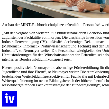
Ausbau der MINT-Fachhochschulplätze erfreulich – Personalschwierig
„Mit der Vergabe von weiteren 353 bundesfinanzierten Bachelor- und
zugunsten der Fachkräfte von morgen. Die diesjährige Investition von
Industriellenvereinigung (IV), anlässlich der heutigen Bekanntmac
(Mathematik, Informatik, Naturwissenschaft und Technik) und den Dig
Industrie“, so Neumayer weiter. Die Personalschwierigkeiten der Unt
Herausforderungen für den Wirtschaftsstandort dar. Erfreulich sei da
integrierter Berufsausbildung konzipiert seien.
Ebenso positiv sieht Neumayer die abermalige Fördererhöhung für die
Jugendliche und ihre Eltern“, so Neumayer weiter. Die Attraktivierung
bestehenden Weiterbildungsperspektiven für Fachkräfte mit Lehrabsch
Weiterqualifizierung im neuen Bildungsbereich der höheren berufli
ressortübergreifenden Fachkräftestrategie der Bundesregierung“, schli