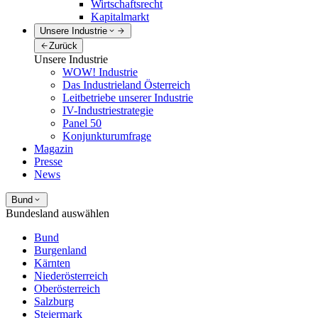
Wirtschaftsrecht
Kapitalmarkt
Unsere Industrie
Zurück
Unsere Industrie
WOW! Industrie
Das Industrieland Österreich
Leitbetriebe unserer Industrie
IV-Industriestrategie
Panel 50
Konjunkturumfrage
Magazin
Presse
News
Bund
Bundesland auswählen
Bund
Burgenland
Kärnten
Niederösterreich
Oberösterreich
Salzburg
Steiermark