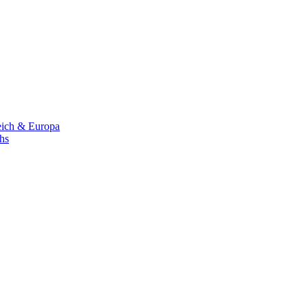
eich & Europa
chs