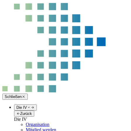
Schließen
Die IV
Zurück
Die IV
Organisation
Mitglied werden