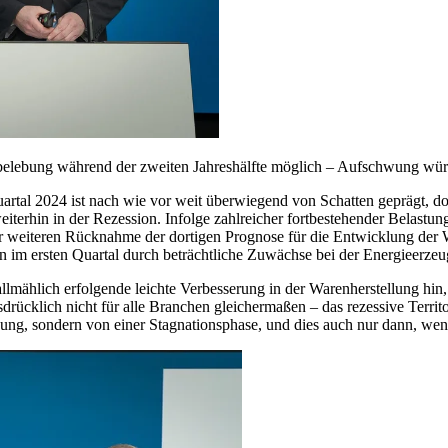
ebung während der zweiten Jahreshälfte möglich – Aufschwung würde 
artal 2024 ist nach wie vor weit überwiegend von Schatten geprägt, doc
eiterhin in der Rezession. Infolge zahlreicher fortbestehender Belastun
er weiteren Rücknahme der dortigen Prognose für die Entwicklung de
n im ersten Quartal durch beträchtliche Zuwächse bei der Energieerze
allmählich erfolgende leichte Verbesserung in der Warenherstellung hin, 
t ausdrücklich nicht für alle Branchen gleichermaßen – das rezessive Terr
wung, sondern von einer Stagnationsphase, und dies auch nur dann, we