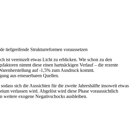
tiefgreifende Strukturreformen voraussetzen
h ist vereinzelt etwas Licht zu erblicken. Wie schon zu den
gsfaktoren nimmt diese einen hartnäckigen Verlauf – die rezente
r Warenherstellung auf -1,5% zum Ausdruck kommt.
ugung aus erneuerbaren Quellen.
sodass sich die Aussichten für die zweite Jahreshälfte insoweit etwas
itorium verlassen wird. Abgelöst wird diese Phase voraussichtlich
nn weitere exogene Negativschocks ausbleiben.