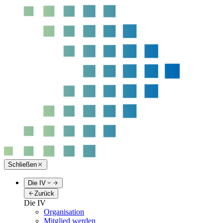
Schließen
Die IV
Zurück
Die IV
Organisation
Mitglied werden