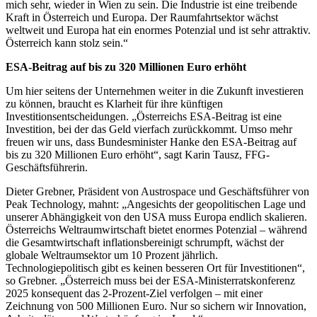
mich sehr, wieder in Wien zu sein. Die Industrie ist eine treibende
Kraft in Österreich und Europa. Der Raumfahrtsektor wächst
weltweit und Europa hat ein enormes Potenzial und ist sehr attraktiv.
Österreich kann stolz sein.“
ESA-Beitrag auf bis zu 320 Millionen Euro erhöht
Um hier seitens der Unternehmen weiter in die Zukunft investieren
zu können, braucht es Klarheit für ihre künftigen
Investitionsentscheidungen. „Österreichs ESA-Beitrag ist eine
Investition, bei der das Geld vierfach zurückkommt. Umso mehr
freuen wir uns, dass Bundesminister Hanke den ESA-Beitrag auf
bis zu 320 Millionen Euro erhöht“, sagt Karin Tausz, FFG-
Geschäftsführerin.
Dieter Grebner, Präsident von Austrospace und Geschäftsführer von
Peak Technology, mahnt: „Angesichts der geopolitischen Lage und
unserer Abhängigkeit von den USA muss Europa endlich skalieren.
Österreichs Weltraumwirtschaft bietet enormes Potenzial – während
die Gesamtwirtschaft inflationsbereinigt schrumpft, wächst der
globale Weltraumsektor um 10 Prozent jährlich.
Technologiepolitisch gibt es keinen besseren Ort für Investitionen“,
so Grebner. „Österreich muss bei der ESA-Ministerratskonferenz
2025 konsequent das 2-Prozent-Ziel verfolgen – mit einer
Zeichnung von 500 Millionen Euro. Nur so sichern wir Innovation,