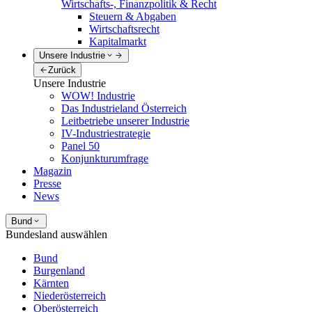
Wirtschafts-, Finanzpolitik & Recht
Steuern & Abgaben
Wirtschaftsrecht
Kapitalmarkt
Unsere Industrie
Zurück
Unsere Industrie
WOW! Industrie
Das Industrieland Österreich
Leitbetriebe unserer Industrie
IV-Industriestrategie
Panel 50
Konjunkturumfrage
Magazin
Presse
News
Bund
Bundesland auswählen
Bund
Burgenland
Kärnten
Niederösterreich
Oberösterreich