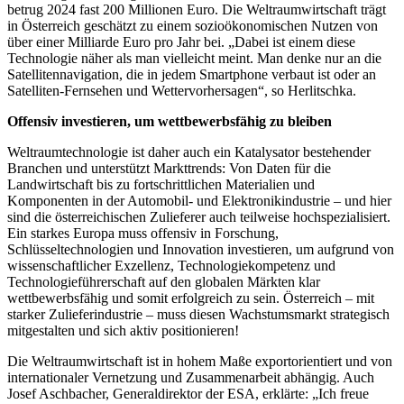
betrug 2024 fast 200 Millionen Euro. Die Weltraumwirtschaft trägt
in Österreich geschätzt zu einem sozioökonomischen Nutzen von
über einer Milliarde Euro pro Jahr bei. „Dabei ist einem diese
Technologie näher als man vielleicht meint. Man denke nur an die
Satellitennavigation, die in jedem Smartphone verbaut ist oder an
Satelliten-Fernsehen und Wettervorhersagen“, so Herlitschka.
Offensiv investieren, um wettbewerbsfähig zu bleiben
Weltraumtechnologie ist daher auch ein Katalysator bestehender
Branchen und unterstützt Markttrends: Von Daten für die
Landwirtschaft bis zu fortschrittlichen Materialien und
Komponenten in der Automobil- und Elektronikindustrie – und hier
sind die österreichischen Zulieferer auch teilweise hochspezialisiert.
Ein starkes Europa muss offensiv in Forschung,
Schlüsseltechnologien und Innovation investieren, um aufgrund von
wissenschaftlicher Exzellenz, Technologiekompetenz und
Technologieführerschaft auf den globalen Märkten klar
wettbewerbsfähig und somit erfolgreich zu sein. Österreich – mit
starker Zulieferindustrie – muss diesen Wachstumsmarkt strategisch
mitgestalten und sich aktiv positionieren!
Die Weltraumwirtschaft ist in hohem Maße exportorientiert und von
internationaler Vernetzung und Zusammenarbeit abhängig. Auch
Josef Aschbacher, Generaldirektor der ESA, erklärte: „Ich freue