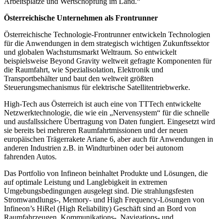
Arbeitsplätze und Wertschöpfung im Land.“
Österreichische Unternehmen als Frontrunner
Österreichische Technologie-Frontrunner entwickeln Technologien
für die Anwendungen in dem strategisch wichtigen Zukunftssektor
und globalen Wachstumsmarkt Weltraum. So entwickelt
beispielsweise Beyond Gravity weltweit gefragte Komponenten für
die Raumfahrt, wie Spezialisolation, Elektronik und
Transportbehälter und baut den weltweit größten
Steuerungsmechanismus für elektrische Satellitentriebwerke.
High-Tech aus Österreich ist auch eine von TTTech entwickelte
Netzwerktechnologie, die wie ein „Nervensystem“ für die schnelle
und ausfallssichere Übertragung von Daten fungiert. Eingesetzt wird
sie bereits bei mehreren Raumfahrtmissionen und der neuen
europäischen Trägerrakete Ariane 6, aber auch für Anwendungen in
anderen Industrien z.B. in Windturbinen oder bei autonom
fahrenden Autos.
Das Portfolio von Infineon beinhaltet Produkte und Lösungen, die
auf optimale Leistung und Langlebigkeit in extremen
Umgebungsbedingungen ausgelegt sind. Die strahlungsfesten
Stromwandlungs-, Memory- und High Frequency-Lösungen von
Infineon’s HiRel (High Reliability) Geschäft sind an Bord von
Raumfahrzeugen, Kommunikations-, Navigations- und