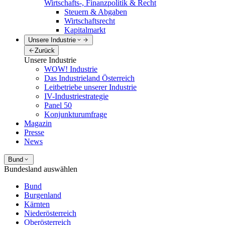
Wirtschafts-, Finanzpolitik & Recht
Steuern & Abgaben
Wirtschaftsrecht
Kapitalmarkt
Unsere Industrie
Zurück
Unsere Industrie
WOW! Industrie
Das Industrieland Österreich
Leitbetriebe unserer Industrie
IV-Industriestrategie
Panel 50
Konjunkturumfrage
Magazin
Presse
News
Bund
Bundesland auswählen
Bund
Burgenland
Kärnten
Niederösterreich
Oberösterreich