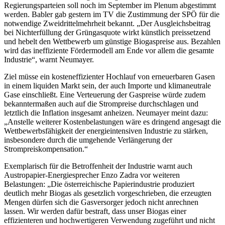
Regierungsparteien soll noch im September im Plenum abgestimmt
werden. Babler gab gestern im TV die Zustimmung der SPÖ für die
notwendige Zweidrittelmehrheit bekannt. „Der Ausgleichsbeitrag
bei Nichterfüllung der Grüngasquote wirkt künstlich preissetzend
und hebelt den Wettbewerb um günstige Biogaspreise aus. Bezahlen
wird das ineffiziente Fördermodell am Ende vor allem die gesamte
Industrie“, warnt Neumayer.
Ziel müsse ein kosteneffizienter Hochlauf von erneuerbaren Gasen
in einem liquiden Markt sein, der auch Importe und klimaneutrale
Gase einschließt. Eine Verteuerung der Gaspreise würde zudem
bekanntermaßen auch auf die Strompreise durchschlagen und
letztlich die Inflation insgesamt anheizen. Neumayer meint dazu:
„Anstelle weiterer Kostenbelastungen wäre es dringend angesagt die
Wettbewerbsfähigkeit der energieintensiven Industrie zu stärken,
insbesondere durch die umgehende Verlängerung der
Strompreiskompensation.“
Exemplarisch für die Betroffenheit der Industrie warnt auch
Austropapier-Energiesprecher Enzo Zadra vor weiteren
Belastungen: „Die österreichische Papierindustrie produziert
deutlich mehr Biogas als gesetzlich vorgeschrieben, die erzeugten
Mengen dürfen sich die Gasversorger jedoch nicht anrechnen
lassen. Wir werden dafür bestraft, dass unser Biogas einer
effizienteren und hochwertigeren Verwendung zugeführt und nicht