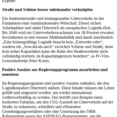
Exporte.
Straße und Schiene besser miteinander verknüpfen
Ein funktionierender und leistungsstarker Güterverkehr ist das
Fundament einer funktionierenden Wirtschaft. Dieser sichert
Arbeitsplätze und stärkt Österreich als europäischen Logistik-Hub.
Bis 2040 wird ein Güterverkehrswachstum von 38 Prozent erwartet.
Investitionen in eine bessere Multimedialität sind damit unerlässlich:
„Eine leistungsfähige Logistik braucht kein „Entweder-oder“,
sondern ein „Sowohl-als-auch“ zwischen Schiene und Straße, denn
trotz hoher Kapazitäten kann die Bahn den Straßenverkehr nicht
vollständig ersetzen, da Kapazitätsgrenzen bestehen“, so IV-Vize-
Generalsekretär Peter Koren.
Positive Ansätze aus Regierungsprogramm ausarbeiten und
umsetzen
Im Regierungsprogramm sind positive Ansätze enthalten, die den
Logistikstandort Österreich stärken. Diese Inhalte müssen mit Leben
gefüllt und umgesetzt werden, um wieder international
wettbewerbsfähig zu werden. Das betrifft zum Beispiel einen
konkreten Fahrplan, um den CO2-Ausstoß im Güterverkehr auf der
Straße zu reduzieren, schnellere und effizientere
Genehmigungsverfahren oder eine Umsetzung des ÖBB-
Rahmenplans sowie des ASFINAG-Bauprogramms, um die