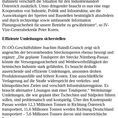
Bahnnetz verschärft die Situation für den Industriestandort
Österreich zusätzlich. Umso dringender braucht es nun eine enge
Kooperation von Industrie, Politik und Infrastruktur, um die
Auswirkungen der Sperren und Baustellen bestmöglich abzufedern
und durch rechtzeitige sowie umfassende Information
Planungssicherheit für unsere Betriebe zu gewährleisten“, so IV-
Vize-Generalsekretär Peter Koren.
Effiziente Umleitungen sicherstellen
IV-OÖ-Geschäftsführer Joachim Haindl-Grutsch zeigt sich
angesichts der bevorstehenden Streckensperren ebenso besorgt und
ergänzt: „Die geplante Totalsperre der Strecke Nürnberg-Passau
könnte die Versorgungssicherheit und Wettbewerbsfähigkeit der
heimischen Industrie stark gefährden. Es braucht deshalb
ausreichende und effiziente Umleitungen, ansonsten drohen
Produktionsausfälle und höhere Kosten. Eine ausschließliche
Verlagerung auf die Straße widerspricht den verkehrs- und
klimapolitischen Zielen und verschärft Infrastrukturengpässe. Es
braucht alternative Lösungen statt einer Totalsperre.“ Weiträumige
Umleitungen, die wie geplant über Tschechien und Südpolen führen
sollen, sind problematisch und kostspielig. Über den Knotenpunkt
Passau werden 12,3 Millionen Tonnen in Richtung Österreich
transportiert, 11,6 Millionen Tonnen werden Richtung Deutschland
transportiert – 5,6 Millionen Tonnen davon sind österreichische