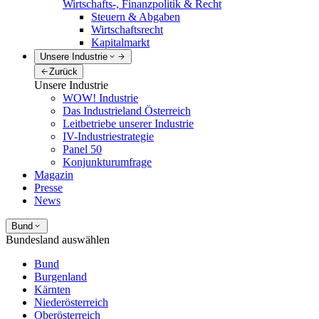
Wirtschafts-, Finanzpolitik & Recht
Steuern & Abgaben
Wirtschaftsrecht
Kapitalmarkt
Unsere Industrie
Zurück
Unsere Industrie
WOW! Industrie
Das Industrieland Österreich
Leitbetriebe unserer Industrie
IV-Industriestrategie
Panel 50
Konjunkturumfrage
Magazin
Presse
News
Bund
Bundesland auswählen
Bund
Burgenland
Kärnten
Niederösterreich
Oberösterreich