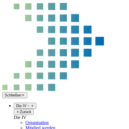
Schließen
Die IV
Zurück
Die IV
Organisation
Mitglied werden