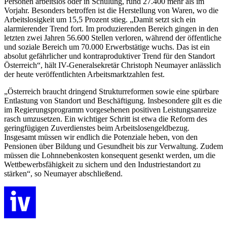
Personen arbeitslos oder in Schulung, rund 27.400 mehr als im
Vorjahr. Besonders betroffen ist die Herstellung von Waren, wo die
Arbeitslosigkeit um 15,5 Prozent stieg. „Damit setzt sich ein
alarmierender Trend fort. Im produzierenden Bereich gingen in den
letzten zwei Jahren 56.600 Stellen verloren, während der öffentliche
und soziale Bereich um 70.000 Erwerbstätige wuchs. Das ist ein
absolut gefährlicher und kontraproduktiver Trend für den Standort
Österreich“, hält IV-Generalsekretär Christoph Neumayer anlässlich
der heute veröffentlichten Arbeitsmarktzahlen fest.
„Österreich braucht dringend Strukturreformen sowie eine spürbare
Entlastung von Standort und Beschäftigung. Insbesondere gilt es die
im Regierungsprogramm vorgesehenen positiven Leistungsanreize
rasch umzusetzen. Ein wichtiger Schritt ist etwa die Reform des
geringfügigen Zuverdienstes beim Arbeitslosengeldbezug.
Insgesamt müssen wir endlich die Potenziale heben, von den
Pensionen über Bildung und Gesundheit bis zur Verwaltung. Zudem
müssen die Lohnnebenkosten konsequent gesenkt werden, um die
Wettbewerbsfähigkeit zu sichern und den Industriestandort zu
stärken“, so Neumayer abschließend.