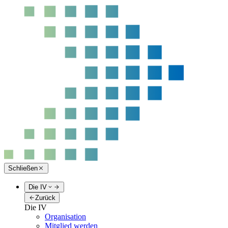
Schließen
Die IV
Zurück
Die IV
Organisation
Mitglied werden