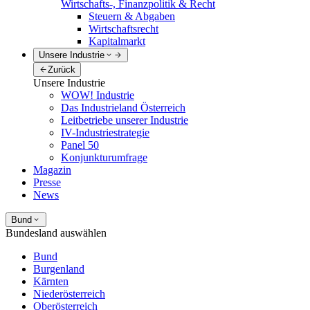
Wirtschafts-, Finanzpolitik & Recht
Steuern & Abgaben
Wirtschaftsrecht
Kapitalmarkt
Unsere Industrie
Zurück
Unsere Industrie
WOW! Industrie
Das Industrieland Österreich
Leitbetriebe unserer Industrie
IV-Industriestrategie
Panel 50
Konjunkturumfrage
Magazin
Presse
News
Bund
Bundesland auswählen
Bund
Burgenland
Kärnten
Niederösterreich
Oberösterreich