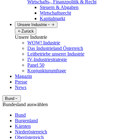
Wirtschafts-, Finanzpolitik & Recht
Steuern & Abgaben
Wirtschaftsrecht
Kapitalmarkt
Unsere Industrie
Zurück
Unsere Industrie
WOW! Industrie
Das Industrieland Österreich
Leitbetriebe unserer Industrie
IV-Industriestrategie
Panel 50
Konjunkturumfrage
Magazin
Presse
News
Bund
Bundesland auswählen
Bund
Burgenland
Kärnten
Niederösterreich
Oberösterreich