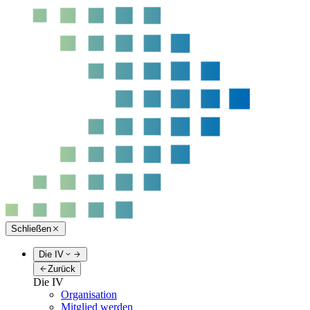
Schließen
Die IV
Zurück
Die IV
Organisation
Mitglied werden