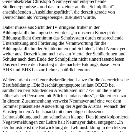
Generalsekretär Christoph Neumayer auf entsprechende
Studienergebnisse - und das trotz einer an die „Schulpflicht“
anschließenden „Ausbildungspflicht“, die derzeit gerade von
Deutschland als Vorzeigebeispiel diskutiert würde.
Daher müsse aus Sicht der IV dringend früher in der
Bildungslaufbahn angesetzt werden. „In unserem Konzept der
Bildungspflicht übernimmt das Schulsystem durch entsprechende
Unterstützung und Förderung die Verantwortung für die
Bildungslaufbahn der Schülerinnen und Schüler“, führt Neumayer
weiter aus. Derzeit kann mehr als ein Viertel der Schülerinnen und
Schüler nach dem Ende der Schulpflicht nicht sinnerfassend lesen.
Das erschwere den Einstieg in die nächste Bildungsphase - von
AHS und BHS bis zur Lehre - natürlich enorm.
Weiters bricht der Generalsekretär eine Lanze für die österreichische
Berufsbildung: „Die Beschäftigungsquote ist laut OECD bei
sämtlichen berufsbildenden Abschlüssen mit 77% um die Hälfte
höher als bei Personen mit Pflichtschulabschluss“, erläutert er dazu.
In diesem Zusammenhang verweist Neumayer auf eine vor dem
Sommer präsentierte Auswertung der Agenda Austria, wonach der
Einstieg in den Arbeitsmarkt mit einer abgeschlossenen
Lehrausbildung auch am schnellsten klappe. Den jüngst kolportieren
Negativmeldungen zur Lehre hält Neumayer dabei entgegen: „In
der Industrie ist die Entwicklung der Lehrausbildung in den letzten