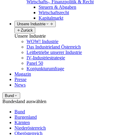
Wirtschafts-, Finanzpolitik & Recht
Steuern & Abgaben
Wirtschaftsrecht
Kapitalmarkt
Unsere Industrie
Zurück
Unsere Industrie
WOW! Industrie
Das Industrieland Österreich
Leitbetriebe unserer Industrie
IV-Industriestrategie
Panel 50
Konjunkturumfrage
Magazin
Presse
News
Bund
Bundesland auswählen
Bund
Burgenland
Kärnten
Niederösterreich
Oberösterreich