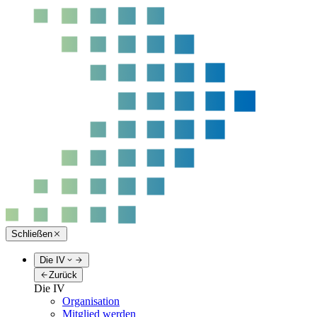
Schließen
Die IV
Zurück
Die IV
Organisation
Mitglied werden