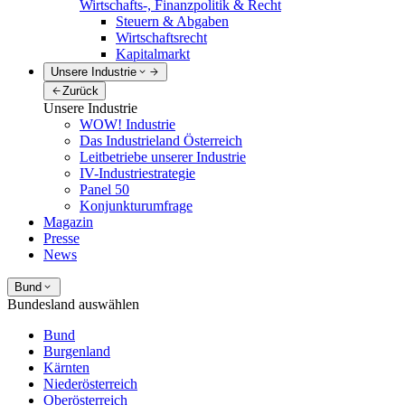
Wirtschafts-, Finanzpolitik & Recht
Steuern & Abgaben
Wirtschaftsrecht
Kapitalmarkt
Unsere Industrie
Zurück
Unsere Industrie
WOW! Industrie
Das Industrieland Österreich
Leitbetriebe unserer Industrie
IV-Industriestrategie
Panel 50
Konjunkturumfrage
Magazin
Presse
News
Bund
Bundesland auswählen
Bund
Burgenland
Kärnten
Niederösterreich
Oberösterreich