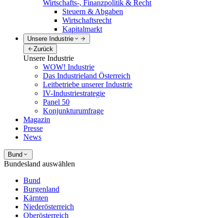
Wirtschafts-, Finanzpolitik & Recht
Steuern & Abgaben
Wirtschaftsrecht
Kapitalmarkt
Unsere Industrie
Zurück
Unsere Industrie
WOW! Industrie
Das Industrieland Österreich
Leitbetriebe unserer Industrie
IV-Industriestrategie
Panel 50
Konjunkturumfrage
Magazin
Presse
News
Bund
Bundesland auswählen
Bund
Burgenland
Kärnten
Niederösterreich
Oberösterreich