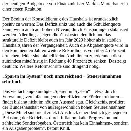
der heutigen Budgetrede von Finanzminister Markus Marterbauer in
einer ersten Reaktion.
Der Beginn der Konsolidierung des Haushalts ist grundsätzlich
positiv zu werten: Das Defizit sinkt und auch die Schuldenquote
kann, wenn auch auf hohem Niveau, durch Einsparungen stabilisiert
werden. Allerdings steigen die Zinskosten deutlich und das
strukturelle Defizit bleibt auch im Jahr 2029 höher als in stabilen
Haushaltsjahren der Vergangenheit. Auch die Abgabenquote wird in
den kommenden Jahren weitere Rekordhochs von über 45 Prozent
erreichen, leider sind aktuell keine Ambitionen zu erkennen diese
zumindest mittelfristig in Richtung 40 Prozent zu senken. Das zeigt
deutlich: Weitere Reformschritte sind dringend nötig.
„Sparen im System“ noch unzureichend – Steuereinnahmen
sehr hoch
Das vielfach angekündigte „Sparen im System“ – etwa durch
Verwaltungsvereinfachungen oder effizientere Förderstrukturen –
findet bislang nicht im nötigen Ausmaß statt. Gleichzeitig profitiert
der Bundeshaushalt von außergewöhnlich hohen Steuereinnahmen.
„Diese Mittel sind nicht zuletzt Ausdruck einer deutlich gestiegenen
Belastung der Betriebe – durch Inflation, kalte Progression und
zahlreiche Sonderabgaben. Österreich hat kein Einnahmen-, sondern
ein Ausgabenproblem“, betont Knill.