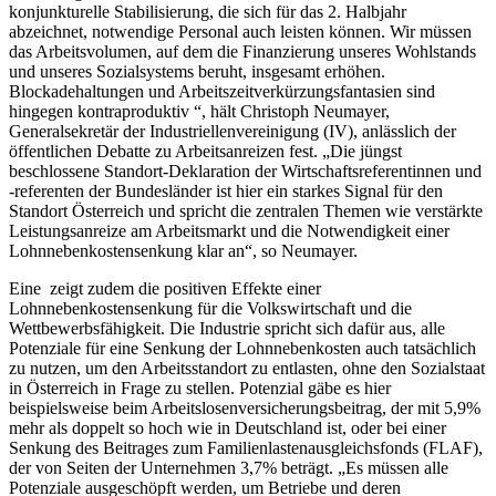
konjunkturelle Stabilisierung, die sich für das 2. Halbjahr
abzeichnet, notwendige Personal auch leisten können. Wir müssen
das Arbeitsvolumen, auf dem die Finanzierung unseres Wohlstands
und unseres Sozialsystems beruht, insgesamt erhöhen.
Blockadehaltungen und Arbeitszeitverkürzungsfantasien sind
hingegen kontraproduktiv “, hält Christoph Neumayer,
Generalsekretär der Industriellenvereinigung (IV), anlässlich der
öffentlichen Debatte zu Arbeitsanreizen fest. „Die jüngst
beschlossene Standort-Deklaration der Wirtschaftsreferentinnen und
-referenten der Bundesländer ist hier ein starkes Signal für den
Standort Österreich und spricht die zentralen Themen wie verstärkte
Leistungsanreize am Arbeitsmarkt und die Notwendigkeit einer
Lohnnebenkostensenkung klar an“, so Neumayer.
Eine zeigt zudem die positiven Effekte einer
Lohnnebenkostensenkung für die Volkswirtschaft und die
Wettbewerbsfähigkeit. Die Industrie spricht sich dafür aus, alle
Potenziale für eine Senkung der Lohnnebenkosten auch tatsächlich
zu nutzen, um den Arbeitsstandort zu entlasten, ohne den Sozialstaat
in Österreich in Frage zu stellen. Potenzial gäbe es hier
beispielsweise beim Arbeitslosenversicherungsbeitrag, der mit 5,9%
mehr als doppelt so hoch wie in Deutschland ist, oder bei einer
Senkung des Beitrages zum Familienlastenausgleichsfonds (FLAF),
der von Seiten der Unternehmen 3,7% beträgt. „Es müssen alle
Potenziale ausgeschöpft werden, um Betriebe und deren