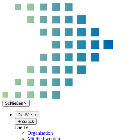
Schließen
Die IV
Zurück
Die IV
Organisation
Mitglied werden