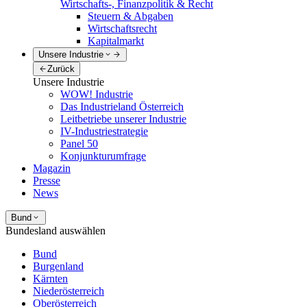
Wirtschafts-, Finanzpolitik & Recht
Steuern & Abgaben
Wirtschaftsrecht
Kapitalmarkt
Unsere Industrie
Zurück
Unsere Industrie
WOW! Industrie
Das Industrieland Österreich
Leitbetriebe unserer Industrie
IV-Industriestrategie
Panel 50
Konjunkturumfrage
Magazin
Presse
News
Bund
Bundesland auswählen
Bund
Burgenland
Kärnten
Niederösterreich
Oberösterreich