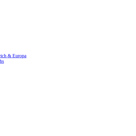
eich & Europa
chs