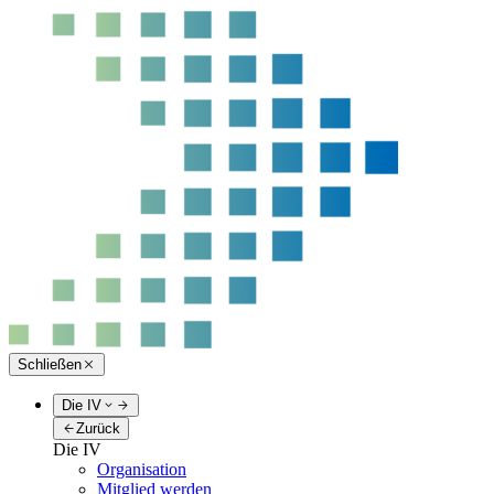
Schließen
Die IV
Zurück
Die IV
Organisation
Mitglied werden