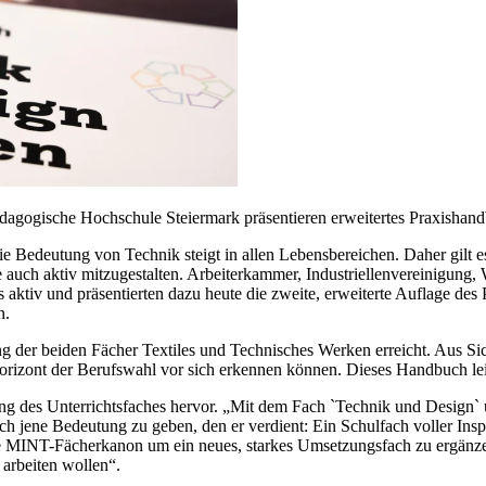
dagogische Hochschule Steiermark präsentieren erweitertes Praxishand
 Die Bedeutung von Technik steigt in allen Lebensbereichen. Daher gilt 
 sie auch aktiv mitzugestalten. Arbeiterkammer, Industriellenvereinigun
 aktiv und präsentierten dazu heute die zweite, erweiterte Auflage de
n.
der beiden Fächer Textiles und Technisches Werken erreicht. Aus Sich
 Horizont der Berufswahl vor sich erkennen können. Dieses Handbuch lei
tung des Unterrichtsfaches hervor. „Mit dem Fach `Technik und Design`
 jene Bedeutung zu geben, den er verdient: Ein Schulfach voller Insp
e MINT-Fächerkanon um ein neues, starkes Umsetzungsfach zu ergänzen.
arbeiten wollen“.