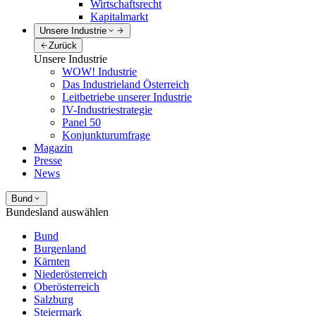
Wirtschaftsrecht
Kapitalmarkt
Unsere Industrie
Zurück
Unsere Industrie
WOW! Industrie
Das Industrieland Österreich
Leitbetriebe unserer Industrie
IV-Industriestrategie
Panel 50
Konjunkturumfrage
Magazin
Presse
News
Bund
Bundesland auswählen
Bund
Burgenland
Kärnten
Niederösterreich
Oberösterreich
Salzburg
Steiermark