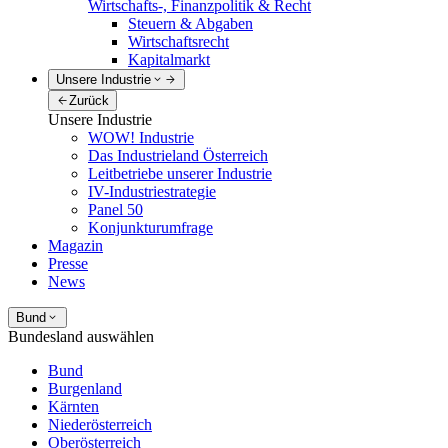
Wirtschafts-, Finanzpolitik & Recht
Steuern & Abgaben
Wirtschaftsrecht
Kapitalmarkt
Unsere Industrie
Zurück
Unsere Industrie
WOW! Industrie
Das Industrieland Österreich
Leitbetriebe unserer Industrie
IV-Industriestrategie
Panel 50
Konjunkturumfrage
Magazin
Presse
News
Bund
Bundesland auswählen
Bund
Burgenland
Kärnten
Niederösterreich
Oberösterreich