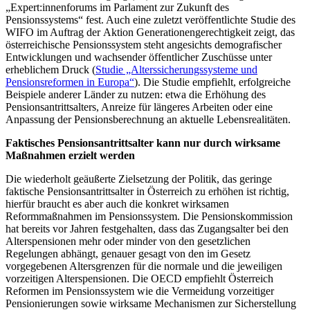
„Expert:innenforums im Parlament zur Zukunft des
Pensionssystems“ fest. Auch eine zuletzt veröffentlichte Studie des
WIFO im Auftrag der Aktion Generationengerechtigkeit zeigt, das
österreichische Pensionssystem steht angesichts demografischer
Entwicklungen und wachsender öffentlicher Zuschüsse unter
erheblichem Druck (
Studie „Alterssicherungssysteme und
Pensionsreformen in Europa“
). Die Studie empfiehlt, erfolgreiche
Beispiele anderer Länder zu nutzen: etwa die Erhöhung des
Pensionsantrittsalters, Anreize für längeres Arbeiten oder eine
Anpassung der Pensionsberechnung an aktuelle Lebensrealitäten.
Faktisches Pensionsantrittsalter kann nur durch wirksame
Maßnahmen erzielt werden
Die wiederholt geäußerte Zielsetzung der Politik, das geringe
faktische Pensionsantrittsalter in Österreich zu erhöhen ist richtig,
hierfür braucht es aber auch die konkret wirksamen
Reformmaßnahmen im Pensionssystem. Die Pensionskommission
hat bereits vor Jahren festgehalten, dass das Zugangsalter bei den
Alterspensionen mehr oder minder von den gesetzlichen
Regelungen abhängt, genauer gesagt von den im Gesetz
vorgegebenen Altersgrenzen für die normale und die jeweiligen
vorzeitigen Alterspensionen. Die OECD empfiehlt Österreich
Reformen im Pensionssystem wie die Vermeidung vorzeitiger
Pensionierungen sowie wirksame Mechanismen zur Sicherstellung