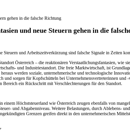
ern gehen in die falsche Richtung
tasien und neue Steuern gehen in die falsc
 Steuern und Arbeitszeitverkürzung sind falsche Signale in Zeiten ko
Standort Österreich – die reaktionären Verstaatlichungsfantasien, wie
tschafts- und Industriestandort. Die freie Marktwirtschaft, ist Grundla
 heraus werden soziale, unternehmerische und technologische Innovatio
reich und sorgen für Kopfschütteln bei Unternehmensvertreterinnen und
en Bereich ein Rückschritt mit Verschlechterungen für den Standort.
n einem Höchststeuerland wie Österreich zeugen ebenfalls von mangeln
s Steuer- und Abgabenniveau. Weitere Belastungen, durch Ablebens- und 
gekündigten Grenzen greifen direkt in den unternehmerischen Mittels
r