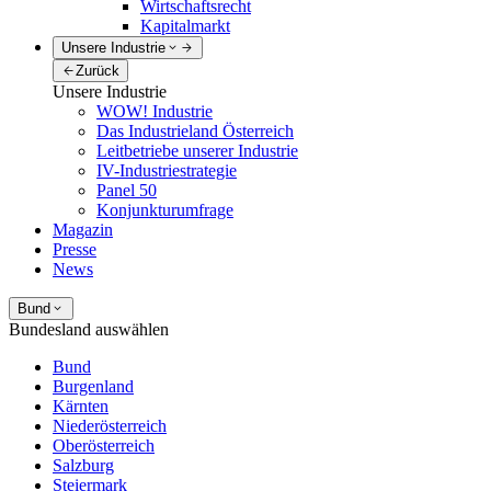
Wirtschaftsrecht
Kapitalmarkt
Unsere Industrie
Zurück
Unsere Industrie
WOW! Industrie
Das Industrieland Österreich
Leitbetriebe unserer Industrie
IV-Industriestrategie
Panel 50
Konjunkturumfrage
Magazin
Presse
News
Bund
Bundesland auswählen
Bund
Burgenland
Kärnten
Niederösterreich
Oberösterreich
Salzburg
Steiermark