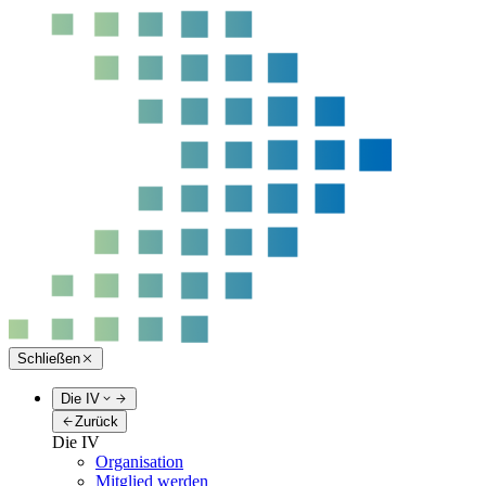
Schließen
Die IV
Zurück
Die IV
Organisation
Mitglied werden