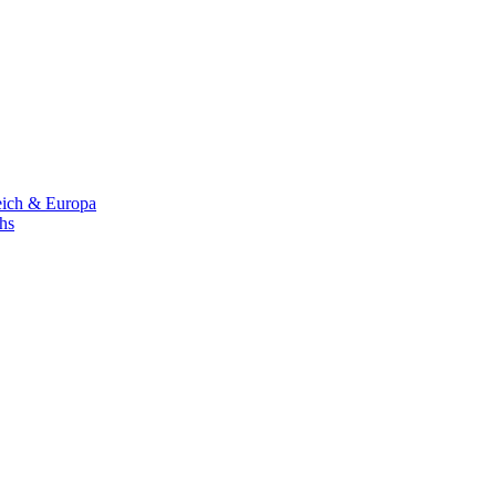
eich & Europa
chs