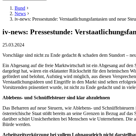
Bund
News
iv-news: Pressestunde: Verstaatlichungsfantasien und neue Steu
iv-news: Pressestunde: Verstaatlichungsfan
25.03.2024
Vorschläge sind nicht zu Ende gedacht & schaden dem Standort – neue
Ein Abgesang auf die freie Marktwirtschaft ist ein Abgesang auf den 
dargelegt hat, wären ein eklatanter Rückschritt für den heimischen Wir
gefördert und belohnt, Aufstieg wird möglich, aus diesen Versprechen
Verstaatlichungsideen und Eingriffe in den Markt sind selten erfolg
Vorsitzenden präsentiert wurde, ist nicht zu Ende gedacht und in viel
Ablebens- und Schnüffelsteuer sind klar abzulehnen
Das Beharren auf neue Steuern, wie Ablebens- und Schnüffelsteuern i
österreichische Staat stößt bereits an seine Grenzen in Bezug auf da
darüber schürt Unsicherheiten bei Menschen wie Unternehmen. Die an
Bürde werden.
Arbeitszeitverkürzung bei vollem Lohnausgleich nicht darstellba