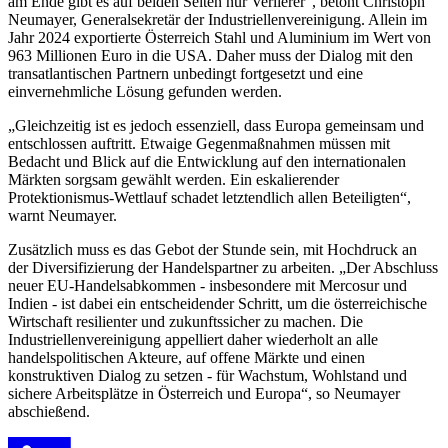
am Ende gibt es auf beiden Seiten nur Verlierer“, betont Christoph
Neumayer, Generalsekretär der Industriellenvereinigung. Allein im
Jahr 2024 exportierte Österreich Stahl und Aluminium im Wert von
963 Millionen Euro in die USA. Daher muss der Dialog mit den
transatlantischen Partnern unbedingt fortgesetzt und eine
einvernehmliche Lösung gefunden werden.
„Gleichzeitig ist es jedoch essenziell, dass Europa gemeinsam und
entschlossen auftritt. Etwaige Gegenmaßnahmen müssen mit
Bedacht und Blick auf die Entwicklung auf den internationalen
Märkten sorgsam gewählt werden. Ein eskalierender
Protektionismus-Wettlauf schadet letztendlich allen Beteiligten“,
warnt Neumayer.
Zusätzlich muss es das Gebot der Stunde sein, mit Hochdruck an
der Diversifizierung der Handelspartner zu arbeiten. „Der Abschluss
neuer EU-Handelsabkommen - insbesondere mit Mercosur und
Indien - ist dabei ein entscheidender Schritt, um die österreichische
Wirtschaft resilienter und zukunftssicher zu machen. Die
Industriellenvereinigung appelliert daher wiederholt an alle
handelspolitischen Akteure, auf offene Märkte und einen
konstruktiven Dialog zu setzen - für Wachstum, Wohlstand und
sichere Arbeitsplätze in Österreich und Europa“, so Neumayer
abschießend.