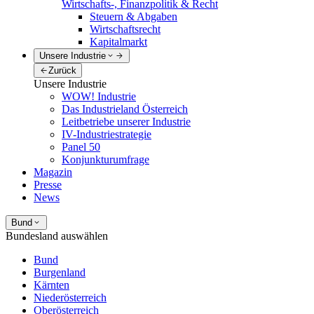
Wirtschafts-, Finanzpolitik & Recht
Steuern & Abgaben
Wirtschaftsrecht
Kapitalmarkt
Unsere Industrie
Zurück
Unsere Industrie
WOW! Industrie
Das Industrieland Österreich
Leitbetriebe unserer Industrie
IV-Industriestrategie
Panel 50
Konjunkturumfrage
Magazin
Presse
News
Bund
Bundesland auswählen
Bund
Burgenland
Kärnten
Niederösterreich
Oberösterreich