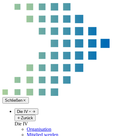
Schließen
Die IV
Zurück
Die IV
Organisation
Mitglied werden