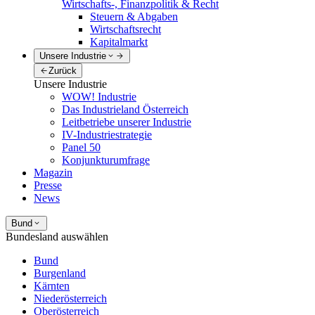
Wirtschafts-, Finanzpolitik & Recht
Steuern & Abgaben
Wirtschaftsrecht
Kapitalmarkt
Unsere Industrie
Zurück
Unsere Industrie
WOW! Industrie
Das Industrieland Österreich
Leitbetriebe unserer Industrie
IV-Industriestrategie
Panel 50
Konjunkturumfrage
Magazin
Presse
News
Bund
Bundesland auswählen
Bund
Burgenland
Kärnten
Niederösterreich
Oberösterreich