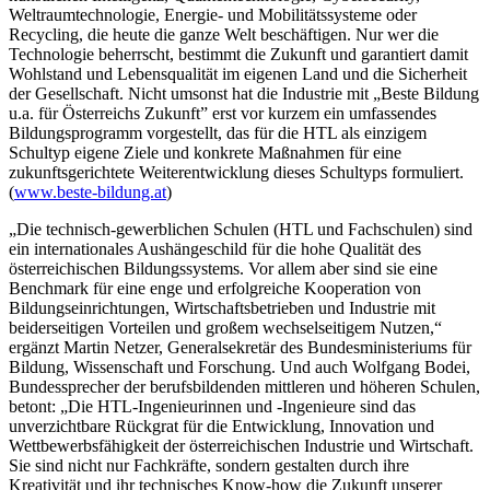
Weltraumtechnologie, Energie- und Mobilitätssysteme oder
Recycling, die heute die ganze Welt beschäftigen. Nur wer die
Technologie beherrscht, bestimmt die Zukunft und garantiert damit
Wohlstand und Lebensqualität im eigenen Land und die Sicherheit
der Gesellschaft. Nicht umsonst hat die Industrie mit „Beste Bildung
u.a. für Österreichs Zukunft” erst vor kurzem ein umfassendes
Bildungsprogramm vorgestellt, das für die HTL als einzigem
Schultyp eigene Ziele und konkrete Maßnahmen für eine
zukunftsgerichtete Weiterentwicklung dieses Schultyps formuliert.
(
www.beste-bildung.at
)
„Die technisch-gewerblichen Schulen (HTL und Fachschulen) sind
ein internationales Aushängeschild für die hohe Qualität des
österreichischen Bildungssystems. Vor allem aber sind sie eine
Benchmark für eine enge und erfolgreiche Kooperation von
Bildungseinrichtungen, Wirtschaftsbetrieben und Industrie mit
beiderseitigen Vorteilen und großem wechselseitigem Nutzen,“
ergänzt Martin Netzer, Generalsekretär des Bundesministeriums für
Bildung, Wissenschaft und Forschung. Und auch Wolfgang Bodei,
Bundessprecher der berufsbildenden mittleren und höheren Schulen,
betont: „Die HTL-Ingenieurinnen und -Ingenieure sind das
unverzichtbare Rückgrat für die Entwicklung, Innovation und
Wettbewerbsfähigkeit der österreichischen Industrie und Wirtschaft.
Sie sind nicht nur Fachkräfte, sondern gestalten durch ihre
Kreativität und ihr technisches Know-how die Zukunft unserer