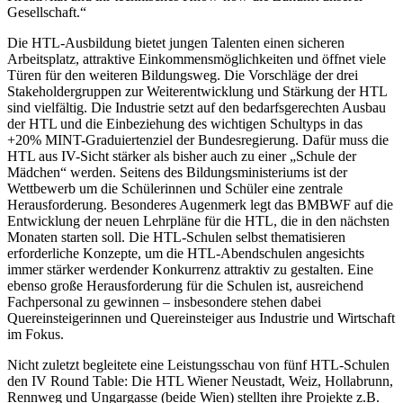
Gesellschaft.“
Die HTL-Ausbildung bietet jungen Talenten einen sicheren
Arbeitsplatz, attraktive Einkommensmöglichkeiten und öffnet viele
Türen für den weiteren Bildungsweg. Die Vorschläge der drei
Stakeholdergruppen zur Weiterentwicklung und Stärkung der HTL
sind vielfältig. Die Industrie setzt auf den bedarfsgerechten Ausbau
der HTL und die Einbeziehung des wichtigen Schultyps in das
+20% MINT-Graduiertenziel der Bundesregierung. Dafür muss die
HTL aus IV-Sicht stärker als bisher auch zu einer „Schule der
Mädchen“ werden. Seitens des Bildungsministeriums ist der
Wettbewerb um die Schülerinnen und Schüler eine zentrale
Herausforderung. Besonderes Augenmerk legt das BMBWF auf die
Entwicklung der neuen Lehrpläne für die HTL, die in den nächsten
Monaten starten soll. Die HTL-Schulen selbst thematisieren
erforderliche Konzepte, um die HTL-Abendschulen angesichts
immer stärker werdender Konkurrenz attraktiv zu gestalten. Eine
ebenso große Herausforderung für die Schulen ist, ausreichend
Fachpersonal zu gewinnen – insbesondere stehen dabei
Quereinsteigerinnen und Quereinsteiger aus Industrie und Wirtschaft
im Fokus.
Nicht zuletzt begleitete eine Leistungsschau von fünf HTL-Schulen
den IV Round Table: Die HTL Wiener Neustadt, Weiz, Hollabrunn,
Rennweg und Ungargasse (beide Wien) stellten ihre Projekte z.B.