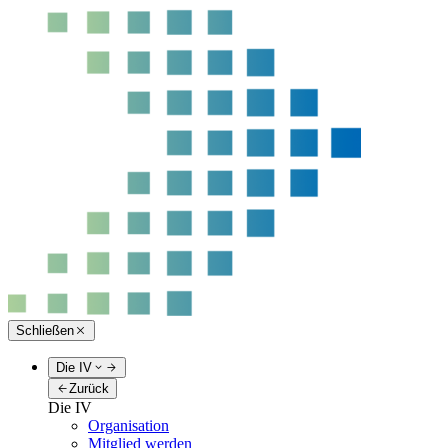
Schließen
Die IV
Zurück
Die IV
Organisation
Mitglied werden