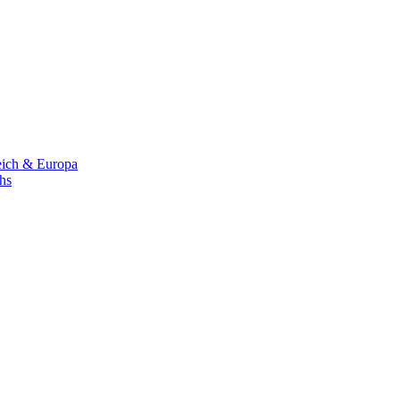
eich & Europa
chs