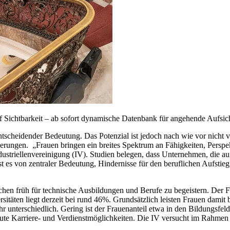
auf Sichtbarkeit – ab sofort dynamische Datenbank für angehende Aufsic
ntscheidender Bedeutung. Das Potenzial ist jedoch nach wie vor nicht vo
derungen. „Frauen bringen ein breites Spektrum an Fähigkeiten, Perspe
dustriellenvereinigung (IV). Studien belegen, dass Unternehmen, die a
 ist es von zentraler Bedeutung, Hindernisse für den beruflichen Aufst
dchen früh für technische Ausbildungen und Berufe zu begeistern. Der
itäten liegt derzeit bei rund 46%. Grundsätzlich leisten Frauen damit 
sehr unterschiedlich. Gering ist der Frauenanteil etwa in den Bildungs
 gute Karriere- und Verdienstmöglichkeiten. Die IV versucht im Rahme
rn.