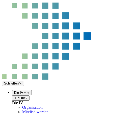
Schließen
Die IV
Zurück
Die IV
Organisation
Mitglied werden