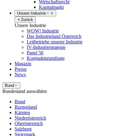
Wirtschaftsrecht
Kapitalmarkt
Unsere Industrie
Zurück
Unsere Industrie
WOW! Industrie
Das Industrieland Österreich
Leitbetriebe unserer Industrie
IV-Industriestrategie
Panel 50
Konjunkturumfrage
Magazin
Presse
News
Bund
Bundesland auswählen
Bund
Burgenland
Kärnten
Niederösterreich
Oberösterreich
Salzburg
Steiermark