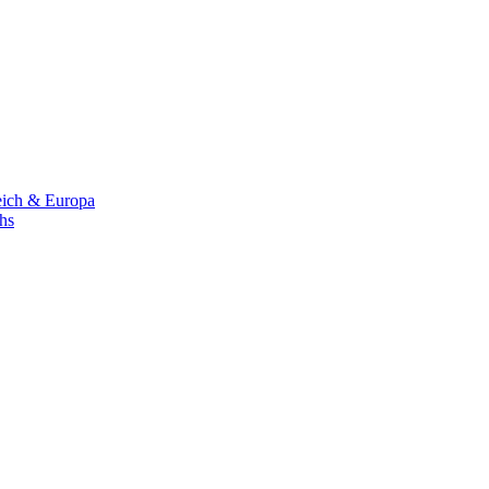
eich & Europa
chs