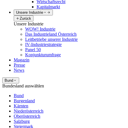
Wirtschaftsrecht
Kapitalmarkt
Unsere Industrie
Zurück
Unsere Industrie
WOW! Industrie
Das Industrieland Österreich
Leitbetriebe unserer Industrie
IV-Industriestrategie
Panel 50
Konjunkturumfrage
Magazin
Presse
News
Bund
Bundesland auswählen
Bund
Burgenland
Kärnten
Niederösterreich
Oberösterreich
Salzburg
Steiermark