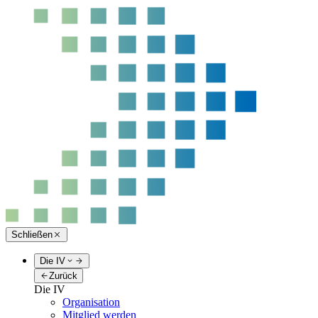
Schließen
Die IV
Zurück
Die IV
Organisation
Mitglied werden