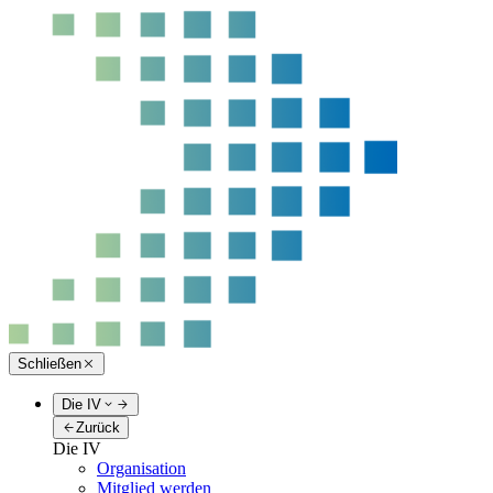
Schließen
Die IV
Zurück
Die IV
Organisation
Mitglied werden