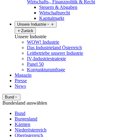
Wirtschafts-, Finanzpolitik & Recht
Steuern & Abgaben
Wirtschaftsrecht
Kapitalmarkt
Unsere Industrie
Zurück
Unsere Industrie
WOW! Industrie
Das Industrieland Österreich
Leitbetriebe unserer Industrie
IV-Industriestrategie
Panel 50
Konjunkturumfrage
Magazin
Presse
News
Bund
Bundesland auswählen
Bund
Burgenland
Kärnten
Niederösterreich
Oberösterreich