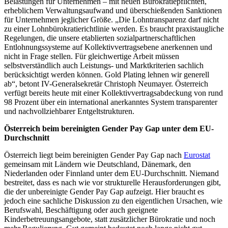
Belastungen für Unternehmen – mit neuen Bürokratiepflichten,
erheblichem Verwaltungsaufwand und überschießenden Sanktionen
für Unternehmen jeglicher Größe. „Die Lohntransparenz darf nicht
zu einer Lohnbürokratierichtlinie werden. Es braucht praxistaugliche
Regelungen, die unsere etablierten sozialpartnerschaftlichen
Entlohnungssysteme auf Kollektivvertragsebene anerkennen und
nicht in Frage stellen. Für gleichwertige Arbeit müssen
selbstverständlich auch Leistungs- und Marktkriterien sachlich
berücksichtigt werden können. Gold Plating lehnen wir generell
ab“, betont IV-Generalsekretär Christoph Neumayer. Österreich
verfügt bereits heute mit einer Kollektivvertragsabdeckung von rund
98 Prozent über ein international anerkanntes System transparenter
und nachvollziehbarer Entgeltstrukturen.
Österreich beim bereinigten Gender Pay Gap unter dem EU-
Durchschnitt
Österreich liegt beim bereinigten Gender Pay Gap nach
Eurostat
gemeinsam mit Ländern wie Deutschland, Dänemark, den
Niederlanden oder Finnland unter dem EU-Durchschnitt. Niemand
bestreitet, dass es nach wie vor strukturelle Herausforderungen gibt,
die der unbereinigte Gender Pay Gap aufzeigt. Hier braucht es
jedoch eine sachliche Diskussion zu den eigentlichen Ursachen, wie
Berufswahl, Beschäftigung oder auch geeignete
Kinderbetreuungsangebote, statt zusätzlicher Bürokratie und noch