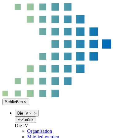
Schließen
Die IV
Zurück
Die IV
Organisation
Mitglied werden