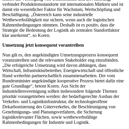
verbindet Produktionsstandorte mit internationalen Märkten und ist
damit ein wesentlicher Faktor für Wachstum, Wertschöpfung und
Beschäftigung. „Österreich kann seine industrielle
Wettbewerbsfähigkeit nur sichern, wenn auch die logistischen
Rahmenbedingungen stimmen. Deshalb ist es positiv, dass die
Strategie die Bedeutung der Logistik als zentralen Standortfaktor
klar anerkennt“, so Koren.
Umsetzung jetzt konsequent vorantreiben
Nun gilt es, den angekündigten Umsetzungsprozess konsequent
voranzutreiben und die relevanten Stakeholder eng einzubinden.
„Die erfolgreiche Umsetzung wird davon abhängen, dass
Wirtschaft, Infrastrukturbetreiber, Energiewirtschaft und öffentliche
Hand weiterhin partnerschaftlich zusammenarbeiten. Der vom
Bundesminister angekündigte kooperative Prozess bietet dafür eine
gute Grundlage“, betont Koren. Aus Sicht der
Industriellenvereinigung sollten insbesondere folgende Themen
prioritär vorangetrieben werden: der bedarfsgerechte Ausbau der
Verkehrs- und Logistikinfrastruktur, die technologieoffene
Dekarbonisierung des Güterverkehrs, die Beschleunigung von
Genehmigungs- und Planungsverfahren, die Sicherung
logistikrelevanter Flächen, sowie wettbewerbsfähige
Rahmenbedingungen für Industrie und Logistik.