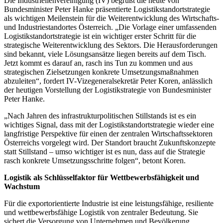
Die Industriellenvereinigung (IV) begrüßt die heute von
Bundesminister Peter Hanke präsentierte Logistikstandortstrategie
als wichtigen Meilenstein für die Weiterentwicklung des Wirtschafts-
und Industriestandortes Österreich. „Die Vorlage einer umfassenden
Logistikstandortstrategie ist ein wichtiger erster Schritt für die
strategische Weiterentwicklung des Sektors. Die Herausforderungen
sind bekannt, viele Lösungsansätze liegen bereits auf dem Tisch.
Jetzt kommt es darauf an, rasch ins Tun zu kommen und aus
strategischen Zielsetzungen konkrete Umsetzungsmaßnahmen
abzuleiten“, fordert IV-Vizegeneralsekretär Peter Koren, anlässlich
der heutigen Vorstellung der Logistikstrategie von Bundesminister
Peter Hanke.
„Nach Jahren des infrastrukturpolitischen Stillstands ist es ein
wichtiges Signal, dass mit der Logistikstandortstrategie wieder eine
langfristige Perspektive für einen der zentralen Wirtschaftssektoren
Österreichs vorgelegt wird. Der Standort braucht Zukunftskonzepte
statt Stillstand – umso wichtiger ist es nun, dass auf die Strategie
rasch konkrete Umsetzungsschritte folgen“, betont Koren.
Logistik als Schlüsselfaktor für Wettbewerbsfähigkeit und
Wachstum
Für die exportorientierte Industrie ist eine leistungsfähige, resiliente
und wettbewerbsfähige Logistik von zentraler Bedeutung. Sie
sichert die Versorgung von Unternehmen und Bevölkerung,