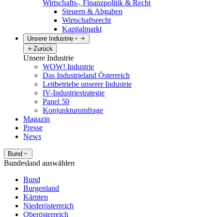
Wirtschafts-, Finanzpolitik & Recht
Steuern & Abgaben
Wirtschaftsrecht
Kapitalmarkt
Unsere Industrie
Zurück
Unsere Industrie
WOW! Industrie
Das Industrieland Österreich
Leitbetriebe unserer Industrie
IV-Industriestrategie
Panel 50
Konjunkturumfrage
Magazin
Presse
News
Bund
Bundesland auswählen
Bund
Burgenland
Kärnten
Niederösterreich
Oberösterreich