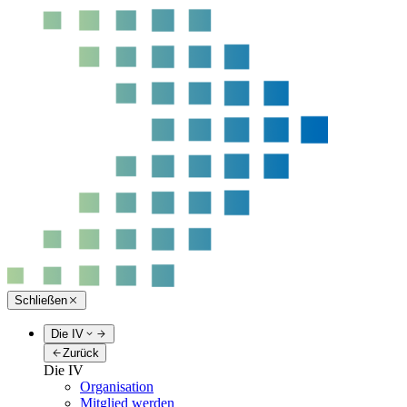
Schließen
Die IV
Zurück
Die IV
Organisation
Mitglied werden