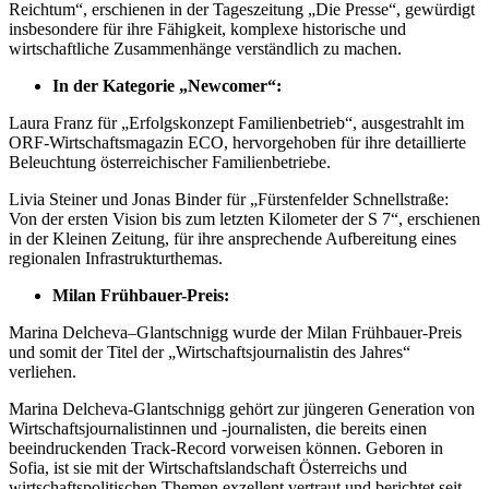
Reichtum“, erschienen in der Tageszeitung „Die Presse“, gewürdigt
insbesondere für ihre Fähigkeit, komplexe historische und
wirtschaftliche Zusammenhänge verständlich zu machen.
In der Kategorie „Newcomer“:
Laura Franz für „Erfolgskonzept Familienbetrieb“, ausgestrahlt im
ORF-Wirtschaftsmagazin ECO, hervorgehoben für ihre detaillierte
Beleuchtung österreichischer Familienbetriebe.
Livia Steiner und Jonas Binder für „Fürstenfelder Schnellstraße:
Von der ersten Vision bis zum letzten Kilometer der S 7“, erschienen
in der Kleinen Zeitung, für ihre ansprechende Aufbereitung eines
regionalen Infrastrukturthemas.
Milan Frühbauer-Preis:
Marina Delcheva–Glantschnigg wurde der Milan Frühbauer-Preis
und somit der Titel der „Wirtschaftsjournalistin des Jahres“
verliehen.
Marina Delcheva-Glantschnigg gehört zur jüngeren Generation von
Wirtschaftsjournalistinnen und -journalisten, die bereits einen
beeindruckenden Track-Record vorweisen können. Geboren in
Sofia, ist sie mit der Wirtschaftslandschaft Österreichs und
wirtschaftspolitischen Themen exzellent vertraut und berichtet seit