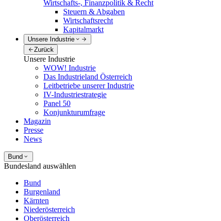
Wirtschafts-, Finanzpolitik & Recht
Steuern & Abgaben
Wirtschaftsrecht
Kapitalmarkt
Unsere Industrie
Zurück
Unsere Industrie
WOW! Industrie
Das Industrieland Österreich
Leitbetriebe unserer Industrie
IV-Industriestrategie
Panel 50
Konjunkturumfrage
Magazin
Presse
News
Bund
Bundesland auswählen
Bund
Burgenland
Kärnten
Niederösterreich
Oberösterreich