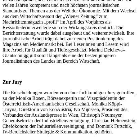
vielen Jahren kompetent und nach höchsten journalistischen
Standards zu Themen aus der Welt der Ökonomie. Mit dem Wechsel
aus dem Wirtschaftsressort der „Wiener Zeitung“ zum
Nachrichtenmagazin „profil“ im April des Vorjahres als
Ressortleiterin erweiterte sich der Wirkungskreis deutlich. Die
Berichterstattung wurde dabei ausgebaut und weiterentwickelt. Ihre
journalistische Arbeit trägt dabei zur neuen Positionierung des
Magazins am Medienmarkt bei. Bei Leserinnen und Lesern wird
Ihre Arbeit für Qualität und Tiefe geschätzt, Marina Delcheva–
Glantschnigg gilt somit längst als eine der besten jüngeren
Journalistinnen des Landes im Bereich Wirtschaft.
Zur Jury
Die Entscheidungen wurden von einer fachkundigen Jury getroffen,
zu der Monika Rosen, Börsenexpertin und Vizepräsidentin der
Österreichisch-Amerikanischen Gesellschaft, Monika Köppl-
Turyna, Direktorin von EcoAustria, Ivo Mijnssen, Präsident des
Verbandes der Auslandspresse in Wien, Christoph Neumayer,
Generalsekretär der Industriellenvereinigung, Christian Helmenstein,
Chefökonom der Industriellenvereinigung, und Dominik Futschik,
IV-Bereichsleiter Strategie & Kommunikation, gehörten.