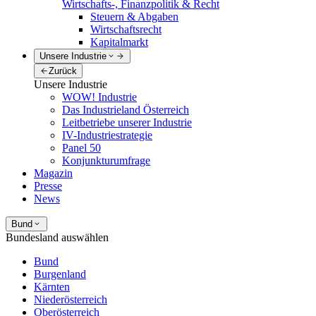
Wirtschafts-, Finanzpolitik & Recht
Steuern & Abgaben
Wirtschaftsrecht
Kapitalmarkt
Unsere Industrie
Zurück
Unsere Industrie
WOW! Industrie
Das Industrieland Österreich
Leitbetriebe unserer Industrie
IV-Industriestrategie
Panel 50
Konjunkturumfrage
Magazin
Presse
News
Bund
Bundesland auswählen
Bund
Burgenland
Kärnten
Niederösterreich
Oberösterreich