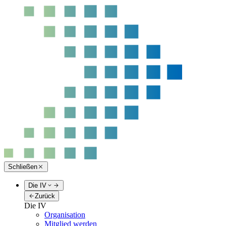
Schließen
Die IV
Zurück
Die IV
Organisation
Mitglied werden