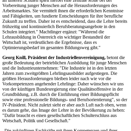
an unseren Schulen spielt hierbei eine zentrale Rolle bei der
Vorbereitung junger Menschen auf die Herausforderungen des
Arbeitsmarktes. Sie vermittelt ihnen die erforderlichen Kenntnisse
und Fähigkeiten, um fundierte Entscheidungen für ihre berufliche
Zukunft zu treffen. Daher ist es entscheidend, dass die Lehre bereits
frühzeitig und kontinuierlich Berufsberatungsangebote in den
Schulen integriert." Machtlinger ergänzt: "Während die
Lehrausbildung in Österreich ein wichtiger Bestandteil der
Wirtschaft ist, verdeutlichen die Ergebnisse, dass es
Optimierungsbedarf im gesamten Bildungsweg gibt."
Georg Knill, Präsident der Industriellenvereinigung,
betont die
große Bedeutung der betrieblichen Ausbildung für junge Menschen
und die Industrieunternehmen: "Die Industrie ist in den letzten
Jahren zum zweitgrößten Lehrlingsausbilder aufgestiegen. Die
größten Herausforderungen bleiben leider nach wie vor die
Vorkompetenzen angehender Lehrlinge: Daher wünschen wir uns
von der künftigen Bundesregierung eine Qualitätsoffensive in der
Grundbildung, z.B. durch die Einführung einer Bildungspflicht
sowie eine professionelle Bildungs- und Berufsorientierung", so der
IV-Präsident. Nicht zuletzt sieht er aber auch Luft nach oben, wenn
es darum gehe, das Image der Lehre in der Bevölkerung zu heben:
"Dafür braucht es einen gesellschaftlichen Schulterschluss aus
Wirtschaft, Politik und Gesellschaft."
„Die zukünftigen Fachkräfte mit ihren Kompetenzen und ihrer