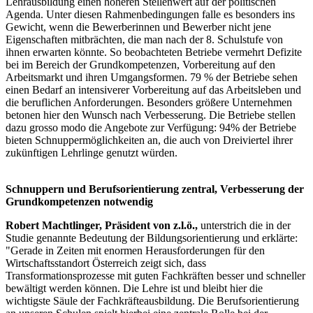
Lehrausbildung einen höheren Stellenwert auf der politischen
Agenda. Unter diesen Rahmenbedingungen falle es besonders ins
Gewicht, wenn die Bewerberinnen und Bewerber nicht jene
Eigenschaften mitbrächten, die man nach der 8. Schulstufe von
ihnen erwarten könnte. So beobachteten Betriebe vermehrt Defizite
bei im Bereich der Grundkompetenzen, Vorbereitung auf den
Arbeitsmarkt und ihren Umgangsformen. 79 % der Betriebe sehen
einen Bedarf an intensiverer Vorbereitung auf das Arbeitsleben und
die beruflichen Anforderungen. Besonders größere Unternehmen
betonen hier den Wunsch nach Verbesserung. Die Betriebe stellen
dazu grosso modo die Angebote zur Verfügung: 94% der Betriebe
bieten Schnuppermöglichkeiten an, die auch von Dreiviertel ihrer
zukünftigen Lehrlinge genutzt würden.
Schnuppern und Berufsorientierung zentral, Verbesserung der
Grundkompetenzen notwendig
Robert Machtlinger, Präsident von z.l.ö.,
unterstrich die in der
Studie genannte Bedeutung der Bildungsorientierung und erklärte:
"Gerade in Zeiten mit enormen Herausforderungen für den
Wirtschaftsstandort Österreich zeigt sich, dass
Transformationsprozesse mit guten Fachkräften besser und schneller
bewältigt werden können. Die Lehre ist und bleibt hier die
wichtigste Säule der Fachkräfteausbildung. Die Berufsorientierung