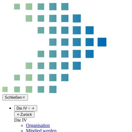
Schließen
Die IV
Zurück
Die IV
Organisation
Mitglied werden