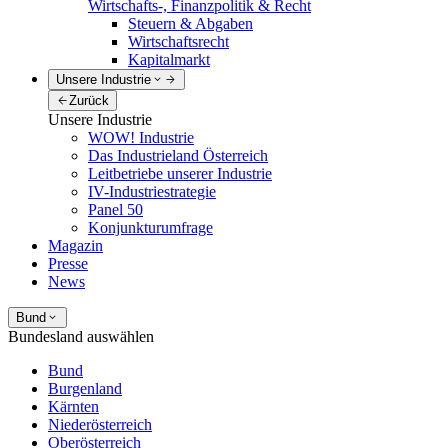
Wirtschafts-, Finanzpolitik & Recht
Steuern & Abgaben
Wirtschaftsrecht
Kapitalmarkt
Unsere Industrie
Zurück
Unsere Industrie
WOW! Industrie
Das Industrieland Österreich
Leitbetriebe unserer Industrie
IV-Industriestrategie
Panel 50
Konjunkturumfrage
Magazin
Presse
News
Bund
Bundesland auswählen
Bund
Burgenland
Kärnten
Niederösterreich
Oberösterreich