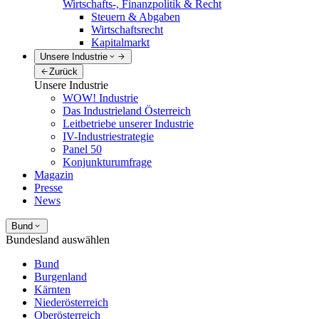
Wirtschafts-, Finanzpolitik & Recht
Steuern & Abgaben
Wirtschaftsrecht
Kapitalmarkt
Unsere Industrie
Zurück
Unsere Industrie
WOW! Industrie
Das Industrieland Österreich
Leitbetriebe unserer Industrie
IV-Industriestrategie
Panel 50
Konjunkturumfrage
Magazin
Presse
News
Bund
Bundesland auswählen
Bund
Burgenland
Kärnten
Niederösterreich
Oberösterreich