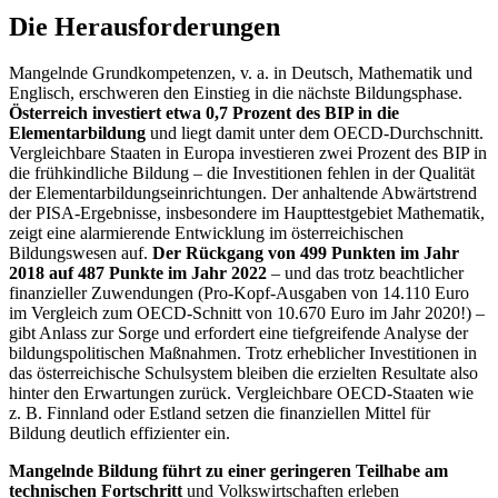
Die Herausforderungen
Mangelnde Grundkompetenzen, v. a. in Deutsch, Mathematik und
Englisch, erschweren den Einstieg in die nächste Bildungsphase.
Österreich investiert etwa 0,7 Prozent des BIP in die
Elementarbildung
und liegt damit unter dem OECD-Durchschnitt.
Vergleichbare Staaten in Europa investieren zwei Prozent des BIP in
die frühkindliche Bildung – die Investitionen fehlen in der Qualität
der Elementarbildungseinrichtungen. Der anhaltende Abwärtstrend
der PISA-Ergebnisse, insbesondere im Haupttestgebiet Mathematik,
zeigt eine alarmierende Entwicklung im österreichischen
Bildungswesen auf.
Der Rückgang von 499 Punkten im Jahr
2018 auf 487 Punkte im Jahr 2022
– und das trotz beachtlicher
finanzieller Zuwendungen (Pro-Kopf-Ausgaben von 14.110 Euro
im Vergleich zum OECD-Schnitt von 10.670 Euro im Jahr 2020!) –
gibt Anlass zur Sorge und erfordert eine tiefgreifende Analyse der
bildungspolitischen Maßnahmen. Trotz erheblicher Investitionen in
das österreichische Schulsystem bleiben die erzielten Resultate also
hinter den Erwartungen zurück. Vergleichbare OECD-Staaten wie
z. B. Finnland oder Estland setzen die finanziellen Mittel für
Bildung deutlich effizienter ein.
Mangelnde Bildung führt zu einer geringeren Teilhabe am
technischen Fortschritt
und Volkswirtschaften erleben