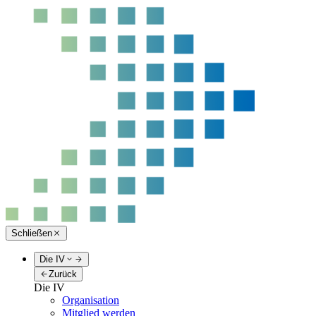
Schließen
Die IV
Zurück
Die IV
Organisation
Mitglied werden