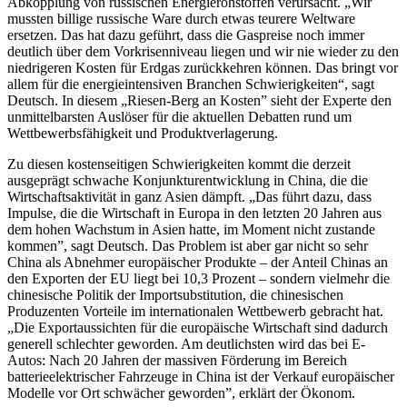
Abkopplung von russischen Energierohstoffen verursacht. „Wir
mussten billige russische Ware durch etwas teurere Weltware
ersetzen. Das hat dazu geführt, dass die Gaspreise noch immer
deutlich über dem Vorkrisenniveau liegen und wir nie wieder zu den
niedrigeren Kosten für Erdgas zurückkehren können. Das bringt vor
allem für die energieintensiven Branchen Schwierigkeiten“, sagt
Deutsch. In diesem „Riesen-Berg an Kosten” sieht der Experte den
unmittelbarsten Auslöser für die aktuellen Debatten rund um
Wettbewerbsfähigkeit und Produktverlagerung.
Zu diesen kostenseitigen Schwierigkeiten kommt die derzeit
ausgeprägt schwache Konjunkturentwicklung in China, die die
Wirtschaftsaktivität in ganz Asien dämpft. „Das führt dazu, dass
Impulse, die die Wirtschaft in Europa in den letzten 20 Jahren aus
dem hohen Wachstum in Asien hatte, im Moment nicht zustande
kommen”, sagt Deutsch. Das Problem ist aber gar nicht so sehr
China als Abnehmer europäischer Produkte – der Anteil Chinas an
den Exporten der EU liegt bei 10,3 Prozent – sondern vielmehr die
chinesische Politik der Importsubstitution, die chinesischen
Produzenten Vorteile im internationalen Wettbewerb gebracht hat.
„Die Exportaussichten für die europäische Wirtschaft sind dadurch
generell schlechter geworden. Am deutlichsten wird das bei E-
Autos: Nach 20 Jahren der massiven Förderung im Bereich
batterieelektrischer Fahrzeuge in China ist der Verkauf europäischer
Modelle vor Ort schwächer geworden”, erklärt der Ökonom.