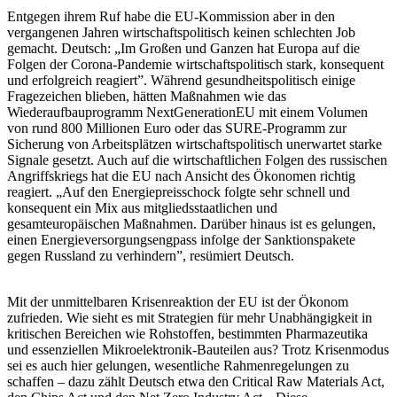
Entgegen ihrem Ruf habe die EU-Kommission aber in den
vergangenen Jahren wirtschaftspolitisch keinen schlechten Job
gemacht. Deutsch: „Im Großen und Ganzen hat Europa auf die
Folgen der Corona-Pandemie wirtschaftspolitisch stark, konsequent
und erfolgreich reagiert”. Während gesundheitspolitisch einige
Fragezeichen blieben, hätten Maßnahmen wie das
Wiederaufbauprogramm NextGenerationEU mit einem Volumen
von rund 800 Millionen Euro oder das SURE-Programm zur
Sicherung von Arbeitsplätzen wirtschaftspolitisch unerwartet starke
Signale gesetzt. Auch auf die wirtschaftlichen Folgen des russischen
Angriffskriegs hat die EU nach Ansicht des Ökonomen richtig
reagiert. „Auf den Energiepreisschock folgte sehr schnell und
konsequent ein Mix aus mitgliedsstaatlichen und
gesamteuropäischen Maßnahmen. Darüber hinaus ist es gelungen,
einen Energieversorgungsengpass infolge der Sanktionspakete
gegen Russland zu verhindern”, resümiert Deutsch.
Mit der unmittelbaren Krisenreaktion der EU ist der Ökonom
zufrieden. Wie sieht es mit Strategien für mehr Unabhängigkeit in
kritischen Bereichen wie Rohstoffen, bestimmten Pharmazeutika
und essenziellen Mikroelektronik-Bauteilen aus? Trotz Krisenmodus
sei es auch hier gelungen, wesentliche Rahmenregelungen zu
schaffen – dazu zählt Deutsch etwa den Critical Raw Materials Act,