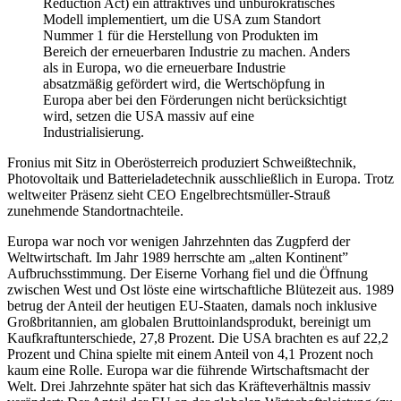
Reduction Act) ein attraktives und unbürokratisches
Modell implementiert, um die USA zum Standort
Nummer 1 für die Herstellung von Produkten im
Bereich der erneuerbaren Industrie zu machen. Anders
als in Europa, wo die erneuerbare Industrie
absatzmäßig gefördert wird, die Wertschöpfung in
Europa aber bei den Förderungen nicht berücksichtigt
wird, setzen die USA massiv auf eine
Industrialisierung.
Fronius mit Sitz in Oberösterreich produziert Schweißtechnik,
Photovoltaik und Batterieladetechnik ausschließlich in Europa. Trotz
weltweiter Präsenz sieht CEO Engelbrechtsmüller-Strauß
zunehmende Standortnachteile.
Europa war noch vor wenigen Jahrzehnten das Zugpferd der
Weltwirtschaft. Im Jahr 1989 herrschte am „alten Kontinent”
Aufbruchsstimmung. Der Eiserne Vorhang fiel und die Öffnung
zwischen West und Ost löste eine wirtschaftliche Blütezeit aus. 1989
betrug der Anteil der heutigen EU-Staaten, damals noch inklusive
Großbritannien, am globalen Bruttoinlandsprodukt, bereinigt um
Kaufkraftunterschiede, 27,8 Prozent. Die USA brachten es auf 22,2
Prozent und China spielte mit einem Anteil von 4,1 Prozent noch
kaum eine Rolle. Europa war die führende Wirtschaftsmacht der
Welt. Drei Jahrzehnte später hat sich das Kräfteverhältnis massiv