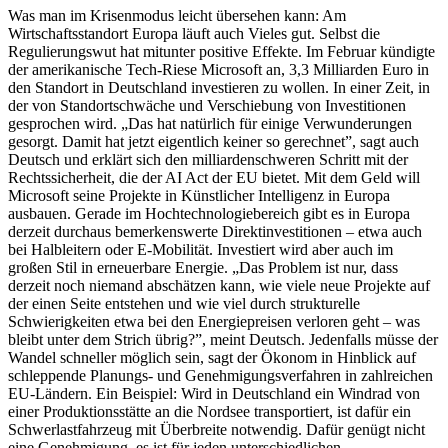
Was man im Krisenmodus leicht übersehen kann: Am
Wirtschaftsstandort Europa läuft auch Vieles gut. Selbst die
Regulierungswut hat mitunter positive Effekte. Im Februar kündigte
der amerikanische Tech-Riese Microsoft an, 3,3 Milliarden Euro in
den Standort in Deutschland investieren zu wollen. In einer Zeit, in
der von Standortschwäche und Verschiebung von Investitionen
gesprochen wird. „Das hat natürlich für einige Verwunderungen
gesorgt. Damit hat jetzt eigentlich keiner so gerechnet”, sagt auch
Deutsch und erklärt sich den milliardenschweren Schritt mit der
Rechtssicherheit, die der AI Act der EU bietet. Mit dem Geld will
Microsoft seine Projekte in Künstlicher Intelligenz in Europa
ausbauen. Gerade im Hochtechnologiebereich gibt es in Europa
derzeit durchaus bemerkenswerte Direktinvestitionen – etwa auch
bei Halbleitern oder E-Mobilität. Investiert wird aber auch im
großen Stil in erneuerbare Energie. „Das Problem ist nur, dass
derzeit noch niemand abschätzen kann, wie viele neue Projekte auf
der einen Seite entstehen und wie viel durch strukturelle
Schwierigkeiten etwa bei den Energiepreisen verloren geht – was
bleibt unter dem Strich übrig?”, meint Deutsch. Jedenfalls müsse der
Wandel schneller möglich sein, sagt der Ökonom in Hinblick auf
schleppende Planungs- und Genehmigungsverfahren in zahlreichen
EU-Ländern. Ein Beispiel: Wird in Deutschland ein Windrad von
einer Produktionsstätte an die Nordsee transportiert, ist dafür ein
Schwerlastfahrzeug mit Überbreite notwendig. Dafür genügt nicht
eine Genehmigung, es ist für jeden unterschiedlichen