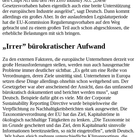
den Chips Act und den Net Zero Industry Act. „Diese
Gesetzesvorhaben haben eigentlich auch eine breite Unterstützung
der europäischen Industrie ausgelöst”, sagt Deutsch. Dann kommt
allerdings ein großes Aber. In der auslaufenden Legislaturperiode
hat die EU-Kommission Regulierungsvorhaben auf den Weg
gebracht und zu einem großen Teil auch schon abgeschlossen, die
erhebliche Belastungen mit sich bringen.
„Irrer” bürokratischer Aufwand
Zu den externen Faktoren, die europäische Unternehmen derzeit vor
große Herausforderungen stellen, werden nun auch hausgemachte
Probleme immer deutlicher sichtbar. „Es geht um eine Reihe von
Verordnungen, deren Ziele unstrittig sind. Unternehmen in Europa
setzen diese Dinge allerdings ohnehin schon weitgehend um. Der
Gesetzgeber war aber anscheinend der Ansicht, dass das umfassend
bürokratisch dokumentiert und berichtet werden muss”, sagt
Deutsch. Beispiele dafür gibt es viele. Mit der Corporate
Sustainability Reporting Directive wurde beispielsweise die
Verpflichtung zu Nachhaltigkeitsberichten stark ausgeweitet. Die
Taxonomieverordnung der EU hat das Ziel, Kapitalströme in
ökologisch nachhaltige Tätigkeiten zu lenken. „Die Taxonomie ist
im Grunde gescheitert und das Ziel, dem Kapitalmarkt sinnvolle
Informationen bereitzustellen, so nicht eingetroffen”, urteilt Deutsch.
„Wir haben gleich mehrere unterschiedliche Klimareportings, die