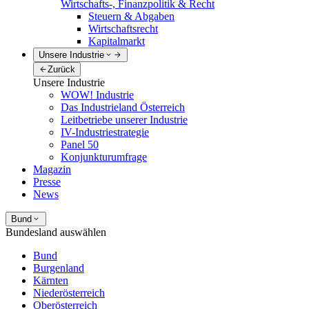
Wirtschafts-, Finanzpolitik & Recht
Steuern & Abgaben
Wirtschaftsrecht
Kapitalmarkt
Unsere Industrie
Zurück
Unsere Industrie
WOW! Industrie
Das Industrieland Österreich
Leitbetriebe unserer Industrie
IV-Industriestrategie
Panel 50
Konjunkturumfrage
Magazin
Presse
News
Bund
Bundesland auswählen
Bund
Burgenland
Kärnten
Niederösterreich
Oberösterreich