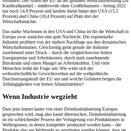
verändert: Der Anteil der EU an der globalen Wirtschaftsleistung (zu
Kaufkraftparität) – mittlerweile ohne Großbritannien – betrug 2022
nur noch 14,9 Prozent und landete damit hinter den USA (15,5
Prozent) und China (18,4 Prozent) auf Platz drei der
Wirtschaftsmächte.
Das starke Wachstum in den USA und China ist für die Wirtschaft in
Europa zwar zunächst eine gute Nachricht. Die exportstarke
Industrie profitiert von der starken Nachfrage aus den dynamischen
Wirtschaftsräumen. Gleichzeitig gerät gerade die Industrie
zunehmend unter Druck – durch die vergleichsweise hohen
Energiepreise und Arbeitskosten, durch stark zunehmende
Bürokratie und einen Mangel an Arbeitskräften. Und viele
Menschen treibt die Frage um: Wie wirkt sich der
weltwirtschaftliche Gewichtsverlust auf die weltpolitische
Durchsetzungskraft der EU aus und welche Gefahren bergen die
Abhängigkeiten von fernen Absatzmärkten?
Wenn Industrie wegzieht
Dass jetzt immer lauter von einer Deindustrialisierung Europas
gesprochen wird, mag also kaum überraschen. Deindustrialisierung
ist ein schleichender Prozess der Verlagerung von Produktionen in
Weltregionen, in denen kompetitiv produziert werden kann – die
Produkte also am Weltmarkt so angeboten werden können, dass sie