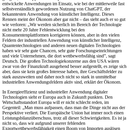
entwickelte Anwendungen im Einsatz, wie bei der mittlerweile fast
selbstverständlich gewordenen Nutzung von ChatGPT, der
bekanntesten Anwendung von künstlicher Intelligenz. Dieses
Rennen meint der Ökonom aber gar nicht – das sieht auch er so gut
wie verloren: „Wir werden sicherlich im Bereich der Technologie
nicht mehr 20 Jahre Fehlentwicklung bei den
Konsumentenplattformen korrigieren können, aber in den vielen
Feldern der industriellen Anwendung von künstlicher Intelligenz,
Quantentechnologien und anderen neuen digitalen Technologien
haben wir sehr gute Chancen, sehr gute Forschungseinrichtungen
und viele Unternehmen, die dort wettbewerbsfähig sind”, sagt
Deutsch. Die großen Technologiekonzerne aus den USA wären
zwar von der Finanzkraft ausgehend besser aufgestellt, es zeige sich
aber, dass sie kein großes Interesse haben, ihre Geschäftsfelder zu
stark auszuweiten und daher noch nicht so stark in unmittelbar
industriellen Anwendungsfeldern aktiv sind, erklärt der Ökonom.
In Energieeffizienz und industrieller Anwendung digitaler
Technologien sieht er Europa auch in Zukunft punkten. Den
Wirtschaftsstandort Europa will er nicht schlecht reden, im
Gegenteil: „Man muss aufpassen, dass man die Dinge nicht aus der
Perspektive verliert. Die Europäische Union hat immer noch einen
Leistungsbilanzüberschuss, trotz all dieser Schwierigkeiten. Es ist ja
nicht so, dass wir aufgrund unserer fehlenden
Exportwettbewerbsfähigkeit einen Boom von Importen auslösen