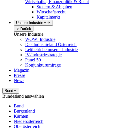
Wirtschafts-, Finanzpolitik & Recht
Steuern & Abgaben
Wirtschaftsrecht
Kapitalmarkt
Unsere Industrie
Zurück
Unsere Industrie
WOW! Industrie
Das Industrieland Österreich
Leitbetriebe unserer Industrie
IV-Industriestrategie
Panel 50
Konjunkturumfrage
Magazin
Presse
News
Bund
Bundesland auswählen
Bund
Burgenland
Kärnten
Niederösterreich
Oberösterreich