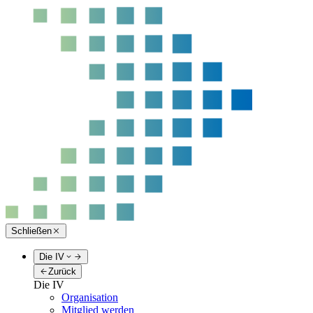
Schließen
Die IV
Zurück
Die IV
Organisation
Mitglied werden