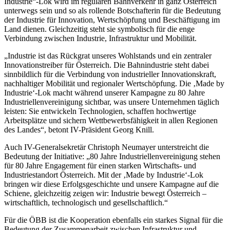
Industrie“-Lok wird im regulären Bahnverkehr in ganz Österreich
unterwegs sein und so als rollende Botschafterin für die Bedeutung
der Industrie für Innovation, Wertschöpfung und Beschäftigung im
Land dienen. Gleichzeitig steht sie symbolisch für die enge
Verbindung zwischen Industrie, Infrastruktur und Mobilität.
„Industrie ist das Rückgrat unseres Wohlstands und ein zentraler
Innovationstreiber für Österreich. Die Bahnindustrie steht dabei
sinnbildlich für die Verbindung von industrieller Innovationskraft,
nachhaltiger Mobilität und regionaler Wertschöpfung. Die ‚Made by
Industrie‘-Lok macht während unserer Kampagne zu 80 Jahre
Industriellenvereinigung sichtbar, was unsere Unternehmen täglich
leisten: Sie entwickeln Technologien, schaffen hochwertige
Arbeitsplätze und sichern Wettbewerbsfähigkeit in allen Regionen
des Landes“, betont IV-Präsident Georg Knill.
Auch IV-Generalsekretär Christoph Neumayer unterstreicht die
Bedeutung der Initiative: „80 Jahre Industriellenvereinigung stehen
für 80 Jahre Engagement für einen starken Wirtschafts- und
Industriestandort Österreich. Mit der ‚Made by Industrie‘-Lok
bringen wir diese Erfolgsgeschichte und unsere Kampagne auf die
Schiene, gleichzeitig zeigen wir: Industrie bewegt Österreich –
wirtschaftlich, technologisch und gesellschaftlich.“
Für die ÖBB ist die Kooperation ebenfalls ein starkes Signal für die
Bedeutung der Zusammenarbeit zwischen Infrastruktur und