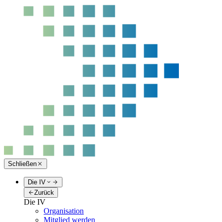
Schließen
Die IV
Zurück
Die IV
Organisation
Mitglied werden