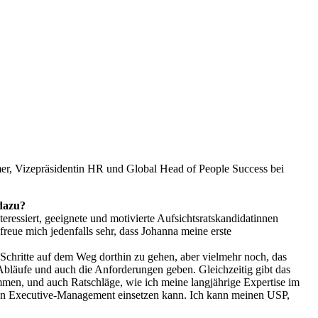
mer, Vizepräsidentin HR und Global Head of People Success bei
 dazu?
ressiert, geeignete und motivierte Aufsichtsratskandidatinnen
reue mich jedenfalls sehr, dass Johanna meine erste
 Schritte auf dem Weg dorthin zu gehen, aber vielmehr noch, das
e Abläufe und auch die Anforderungen geben. Gleichzeitig gibt das
mmen, und auch Ratschläge, wie ich meine langjährige Expertise im
len Executive-Management einsetzen kann. Ich kann meinen USP,