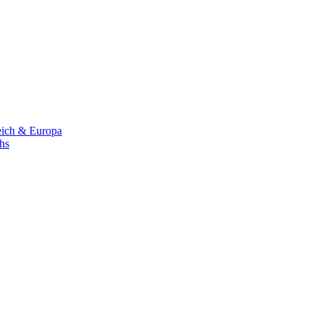
eich & Europa
chs