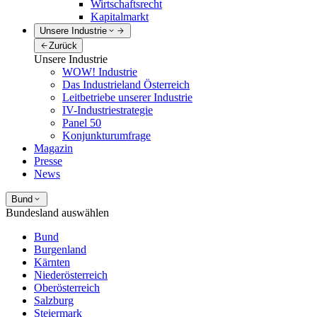
Wirtschaftsrecht
Kapitalmarkt
Unsere Industrie
Zurück
Unsere Industrie
WOW! Industrie
Das Industrieland Österreich
Leitbetriebe unserer Industrie
IV-Industriestrategie
Panel 50
Konjunkturumfrage
Magazin
Presse
News
Bund
Bundesland auswählen
Bund
Burgenland
Kärnten
Niederösterreich
Oberösterreich
Salzburg
Steiermark