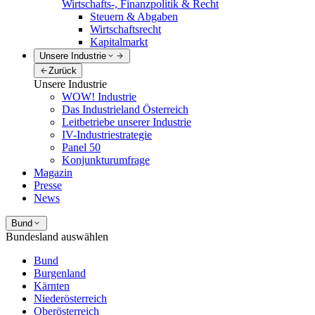
Wirtschafts-, Finanzpolitik & Recht
Steuern & Abgaben
Wirtschaftsrecht
Kapitalmarkt
Unsere Industrie
Zurück
Unsere Industrie
WOW! Industrie
Das Industrieland Österreich
Leitbetriebe unserer Industrie
IV-Industriestrategie
Panel 50
Konjunkturumfrage
Magazin
Presse
News
Bund
Bundesland auswählen
Bund
Burgenland
Kärnten
Niederösterreich
Oberösterreich