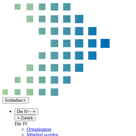
Schließen
Die IV
Zurück
Die IV
Organisation
Mitglied werden