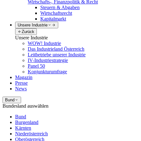
Wirtschafts-, Finanzpolitik & Recht
Steuern & Abgaben
Wirtschaftsrecht
Kapitalmarkt
Unsere Industrie
Zurück
Unsere Industrie
WOW! Industrie
Das Industrieland Österreich
Leitbetriebe unserer Industrie
IV-Industriestrategie
Panel 50
Konjunkturumfrage
Magazin
Presse
News
Bund
Bundesland auswählen
Bund
Burgenland
Kärnten
Niederösterreich
Oberösterreich