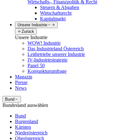
Wirtschafts-, Finanzpolitik & Recht
Steuern & Abgaben
Wirtschaftsrecht
Kapitalmarkt
Unsere Industrie
Zurück
Unsere Industrie
WOW! Industrie
Das Industrieland Österreich
Leitbetriebe unserer Industrie
IV-Industriestrategie
Panel 50
Konjunkturumfrage
Magazin
Presse
News
Bund
Bundesland auswählen
Bund
Burgenland
Kärnten
Niederösterreich
Oberösterreich