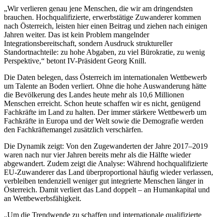
„Wir verlieren genau jene Menschen, die wir am dringendsten
brauchen. Hochqualifizierte, erwerbstätige Zuwanderer kommen
nach Österreich, leisten hier einen Beitrag und ziehen nach einigen
Jahren weiter. Das ist kein Problem mangelnder
Integrationsbereitschaft, sondern Ausdruck struktureller
Standortnachteile: zu hohe Abgaben, zu viel Bürokratie, zu wenig
Perspektive,“ betont IV-Präsident Georg Knill.
Die Daten belegen, dass Österreich im internationalen Wettbewerb
um Talente an Boden verliert. Ohne die hohe Auswanderung hätte
die Bevölkerung des Landes heute mehr als 10,6 Millionen
Menschen erreicht. Schon heute schaffen wir es nicht, genügend
Fachkräfte im Land zu halten. Der immer stärkere Wettbewerb um
Fachkräfte in Europa und der Welt sowie die Demografie werden
den Fachkräftemangel zusätzlich verschärfen.
Die Dynamik zeigt: Von den Zugewanderten der Jahre 2017–2019
waren nach nur vier Jahren bereits mehr als die Hälfte wieder
abgewandert. Zudem zeigt die Analyse: Während hochqualifizierte
EU-Zuwanderer das Land überproportional häufig wieder verlassen,
verbleiben tendenziell weniger gut integrierte Menschen länger in
Österreich. Damit verliert das Land doppelt – an Humankapital und
an Wettbewerbsfähigkeit.
„Um die Trendwende zu schaffen und internationale qualifizierte