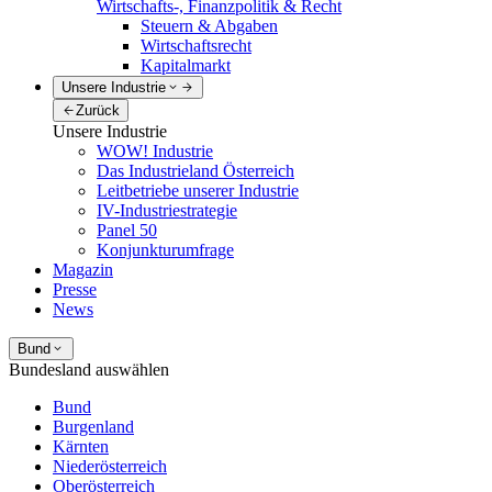
Wirtschafts-, Finanzpolitik & Recht
Steuern & Abgaben
Wirtschaftsrecht
Kapitalmarkt
Unsere Industrie
Zurück
Unsere Industrie
WOW! Industrie
Das Industrieland Österreich
Leitbetriebe unserer Industrie
IV-Industriestrategie
Panel 50
Konjunkturumfrage
Magazin
Presse
News
Bund
Bundesland auswählen
Bund
Burgenland
Kärnten
Niederösterreich
Oberösterreich