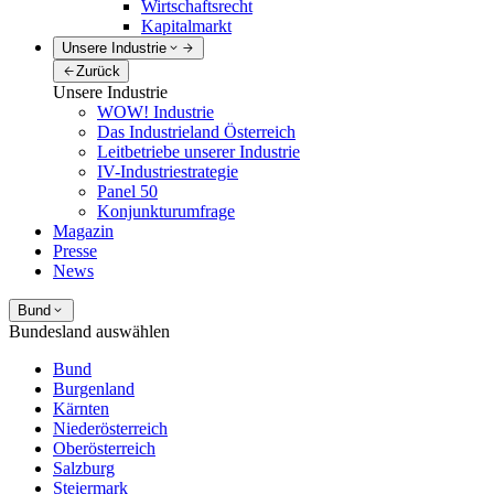
Wirtschaftsrecht
Kapitalmarkt
Unsere Industrie
Zurück
Unsere Industrie
WOW! Industrie
Das Industrieland Österreich
Leitbetriebe unserer Industrie
IV-Industriestrategie
Panel 50
Konjunkturumfrage
Magazin
Presse
News
Bund
Bundesland auswählen
Bund
Burgenland
Kärnten
Niederösterreich
Oberösterreich
Salzburg
Steiermark