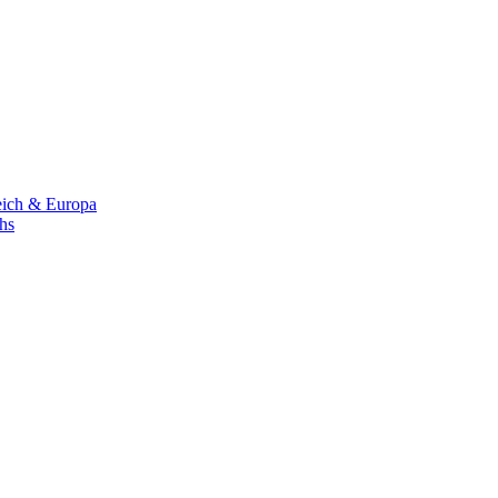
eich & Europa
chs