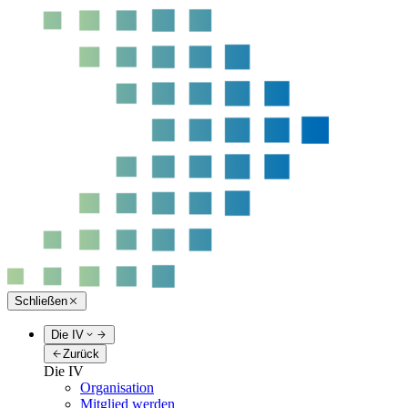
Schließen
Die IV
Zurück
Die IV
Organisation
Mitglied werden