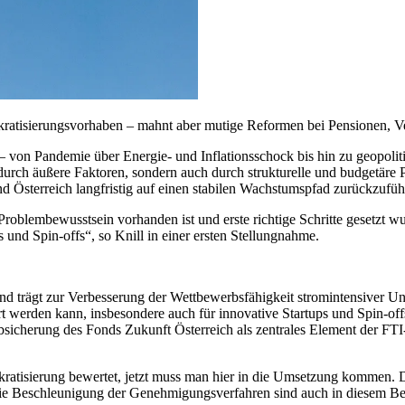
atisierungsvorhaben – mahnt aber mutige Reformen bei Pensionen, Ve
– von Pandemie über Energie- und Inflationsschock bis hin zu geopoli
r durch äußere Faktoren, sondern auch durch strukturelle und budgetäre
 Österreich langfristig auf einen stabilen Wachstumspfad zurückzuführe
Problembewusstsein vorhanden ist und erste richtige Schritte gesetzt
 und Spin-offs“, so Knill in einer ersten Stellungnahme.
und trägt zur Verbesserung der Wettbewerbsfähigkeit stromintensiver U
iert werden kann, insbesondere auch für innovative Startups und Spin-o
sicherung des Fonds Zukunft Österreich als zentrales Element der FTI
atisierung bewertet, jetzt muss man hier in die Umsetzung kommen. De
ie Beschleunigung der Genehmigungsverfahren sind auch in diesem Be