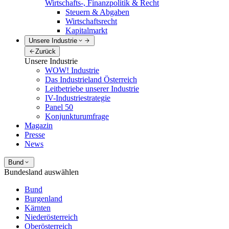
Wirtschafts-, Finanzpolitik & Recht
Steuern & Abgaben
Wirtschaftsrecht
Kapitalmarkt
Unsere Industrie
Zurück
Unsere Industrie
WOW! Industrie
Das Industrieland Österreich
Leitbetriebe unserer Industrie
IV-Industriestrategie
Panel 50
Konjunkturumfrage
Magazin
Presse
News
Bund
Bundesland auswählen
Bund
Burgenland
Kärnten
Niederösterreich
Oberösterreich