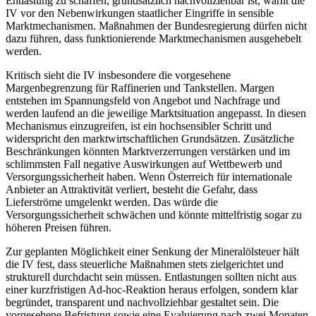
Entlastung zu schaffen, grundsätzlich nachvollziehbar ist, warnt die
IV vor den Nebenwirkungen staatlicher Eingriffe in sensible
Marktmechanismen. Maßnahmen der Bundesregierung dürfen nicht
dazu führen, dass funktionierende Marktmechanismen ausgehebelt
werden.
Kritisch sieht die IV insbesondere die vorgesehene
Margenbegrenzung für Raffinerien und Tankstellen. Margen
entstehen im Spannungsfeld von Angebot und Nachfrage und
werden laufend an die jeweilige Marktsituation angepasst. In diesen
Mechanismus einzugreifen, ist ein hochsensibler Schritt und
widerspricht den marktwirtschaftlichen Grundsätzen. Zusätzliche
Beschränkungen könnten Marktverzerrungen verstärken und im
schlimmsten Fall negative Auswirkungen auf Wettbewerb und
Versorgungssicherheit haben. Wenn Österreich für internationale
Anbieter an Attraktivität verliert, besteht die Gefahr, dass
Lieferströme umgelenkt werden. Das würde die
Versorgungssicherheit schwächen und könnte mittelfristig sogar zu
höheren Preisen führen.
Zur geplanten Möglichkeit einer Senkung der Mineralölsteuer hält
die IV fest, dass steuerliche Maßnahmen stets zielgerichtet und
strukturell durchdacht sein müssen. Entlastungen sollten nicht aus
einer kurzfristigen Ad-hoc-Reaktion heraus erfolgen, sondern klar
begründet, transparent und nachvollziehbar gestaltet sein. Die
vorgesehene Befristung sowie eine Evaluierung nach zwei Monaten