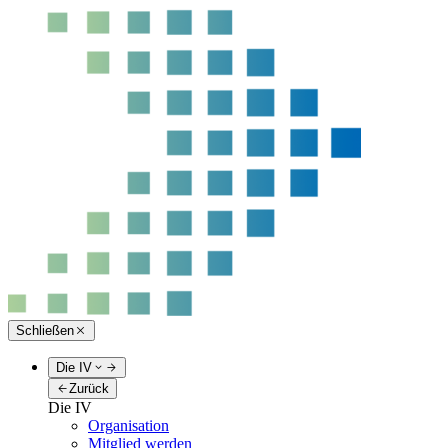
Schließen
Die IV
Zurück
Die IV
Organisation
Mitglied werden