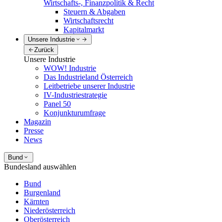
Wirtschafts-, Finanzpolitik & Recht
Steuern & Abgaben
Wirtschaftsrecht
Kapitalmarkt
Unsere Industrie
Zurück
Unsere Industrie
WOW! Industrie
Das Industrieland Österreich
Leitbetriebe unserer Industrie
IV-Industriestrategie
Panel 50
Konjunkturumfrage
Magazin
Presse
News
Bund
Bundesland auswählen
Bund
Burgenland
Kärnten
Niederösterreich
Oberösterreich