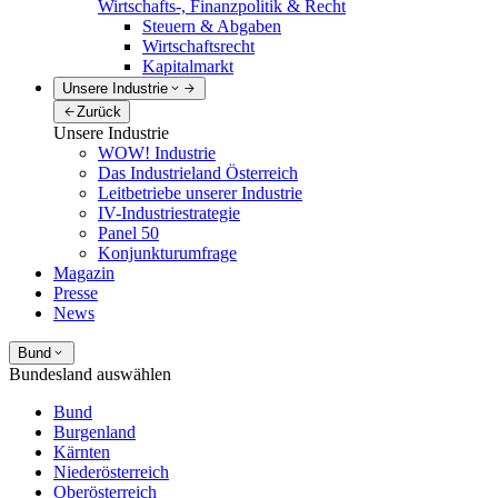
Wirtschafts-, Finanzpolitik & Recht
Steuern & Abgaben
Wirtschaftsrecht
Kapitalmarkt
Unsere Industrie
Zurück
Unsere Industrie
WOW! Industrie
Das Industrieland Österreich
Leitbetriebe unserer Industrie
IV-Industriestrategie
Panel 50
Konjunkturumfrage
Magazin
Presse
News
Bund
Bundesland auswählen
Bund
Burgenland
Kärnten
Niederösterreich
Oberösterreich