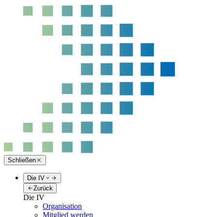
Schließen
Die IV
Zurück
Die IV
Organisation
Mitglied werden