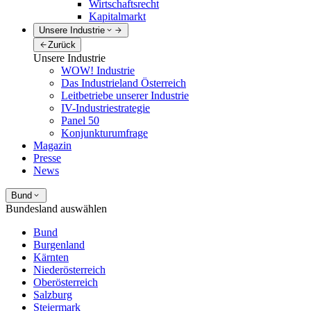
Wirtschaftsrecht
Kapitalmarkt
Unsere Industrie
Zurück
Unsere Industrie
WOW! Industrie
Das Industrieland Österreich
Leitbetriebe unserer Industrie
IV-Industriestrategie
Panel 50
Konjunkturumfrage
Magazin
Presse
News
Bund
Bundesland auswählen
Bund
Burgenland
Kärnten
Niederösterreich
Oberösterreich
Salzburg
Steiermark