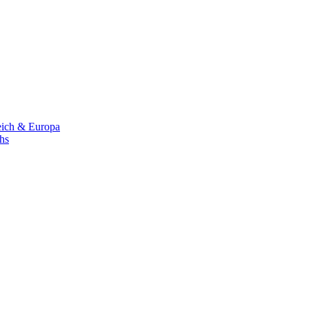
eich & Europa
chs